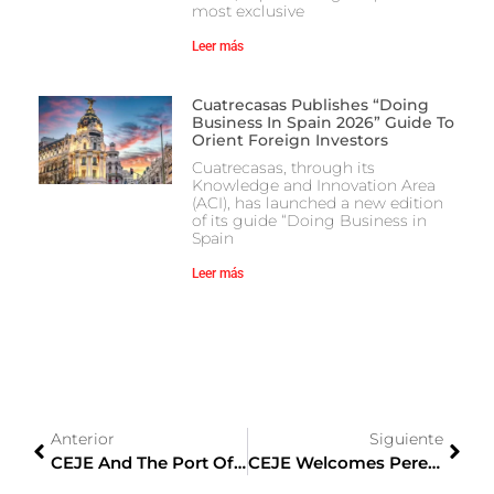
most exclusive
Leer más
Cuatrecasas Publishes “Doing
Business In Spain 2026” Guide To
Orient Foreign Investors
Cuatrecasas, through its
Knowledge and Innovation Area
(ACI), has launched a new edition
of its guide “Doing Business in
Spain
Leer más
Anterior
Siguiente
CEJE And The Port Of Barcelona Organize An Online Session On The Impact Of The EU-Japan Economic Cooperation Agreement (EPA)
CEJE Welcomes Pere Ventura Family Wines As A Corporate Partner