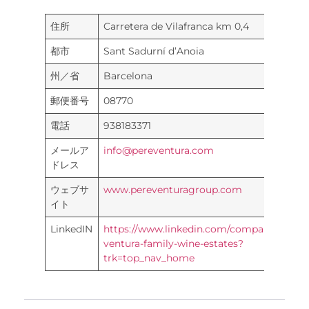
住所
Carretera de Vilafranca km 0,4
都市
Sant Sadurní d’Anoia
州／省
Barcelona
郵便番号
08770
電話
938183371
メールア
info@pereventura.com
ドレス
ウェブサ
www.pereventuragroup.com
イト
LinkedIN
https://www.linkedin.com/company/pere-
ventura-family-wine-estates?
trk=top_nav_home