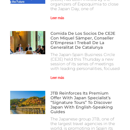
organizers of Expoquimia to close
the Japan Day, one of
Leer más
Comida De Los Socios De CEJE
Con Miquel Sàmper, Conseller
D’Empresa I Treball De La
Generalitat De Catalunya
The Japan-Spain Business Circle
(CEJE) held this Thursday a new
session of its series of meetings
with leading personalities, focused
Leer más
JTB Reinforces Its Premium
Offer With Japan Specialist’s
“Signature Tours” To Discover
Japan With English-Speaking
Guides
The Japanese group JTB, one of
the largest travel agencies in the
world, is promoting in Spain its