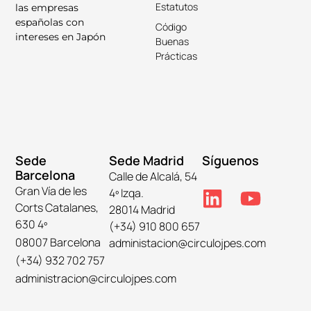
Estatutos
las empresas
españolas con
Código
intereses en Japón
Buenas
Prácticas
Sede
Sede Madrid
Síguenos
Barcelona
Calle de Alcalá, 54
Gran Vía de les
4º Izqa.
Corts Catalanes,
28014 Madrid
630 4º
(+34) 910 800 657
08007 Barcelona
administacion@circulojpes.com
(+34) 932 702 757
administracion@circulojpes.com