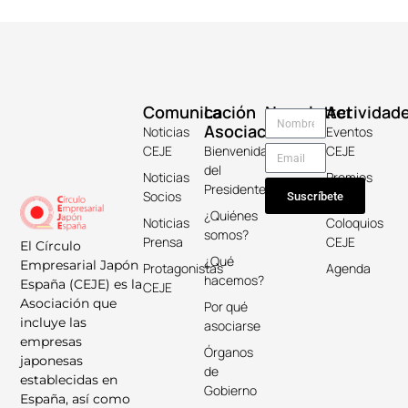
Comunicación
La
Newsletter
Actividad
Asociación
Noticias
Eventos
CEJE
Bienvenida
CEJE
del
Noticias
Premios
Presidente
Socios
Keicho
Suscríbete
¿Quiénes
Noticias
Coloquios
somos?
Prensa
CEJE
El Círculo
¿Qué
Empresarial Japón
Protagonistas
Agenda
hacemos?
España (CEJE) es la
CEJE
Asociación que
Por qué
incluye las
asociarse
empresas
Órganos
japonesas
de
establecidas en
Gobierno
España, así como