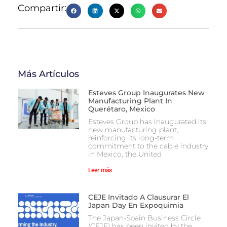
Compartir:
Más Artículos
Esteves Group Inaugurates New
Manufacturing Plant In
Querétaro, Mexico
Esteves Group has inaugurated its
new manufacturing plant,
reinforcing its long-term
commitment to the cable industry
in Mexico, the United
Leer más
CEJE Invitado A Clausurar El
Japan Day En Expoquimia
The Japan-Spain Business Circle
(CEJE) has been invited by the