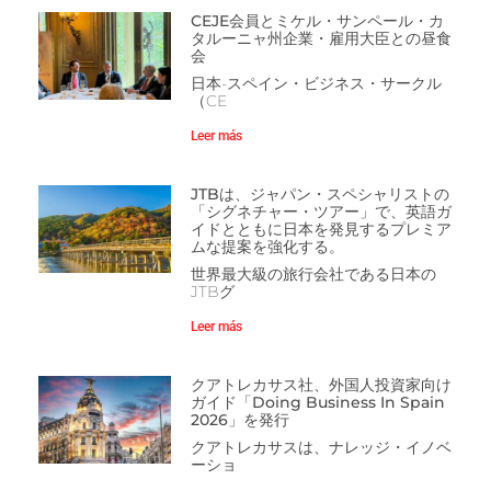
CEJE会員とミケル・サンペール・カ
タルーニャ州企業・雇用大臣との昼食
会
日本-スペイン・ビジネス・サークル
（CE
Leer más
JTBは、ジャパン・スペシャリストの
「シグネチャー・ツアー」で、英語ガ
イドとともに日本を発見するプレミア
ムな提案を強化する。
世界最大級の旅行会社である日本の
JTBグ
Leer más
クアトレカサス社、外国人投資家向け
ガイド「Doing Business In Spain
2026」を発行
クアトレカサスは、ナレッジ・イノベ
ーショ