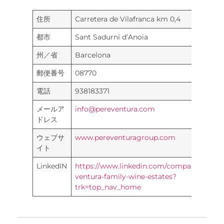
住所
Carretera de Vilafranca km 0,4
都市
Sant Sadurní d’Anoia
州／省
Barcelona
郵便番号
08770
電話
938183371
メールア
info@pereventura.com
ドレス
ウェブサ
www.pereventuragroup.com
イト
LinkedIN
https://www.linkedin.com/company/pere-
ventura-family-wine-estates?
trk=top_nav_home