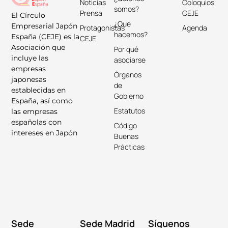
Noticias
Coloquios
somos?
Prensa
CEJE
El Círculo
¿Qué
Empresarial Japón
Protagonistas
Agenda
hacemos?
España (CEJE) es la
CEJE
Asociación que
Por qué
incluye las
asociarse
empresas
Órganos
japonesas
de
establecidas en
Gobierno
España, así como
Estatutos
las empresas
españolas con
Código
intereses en Japón
Buenas
Prácticas
Sede
Sede Madrid
Síguenos