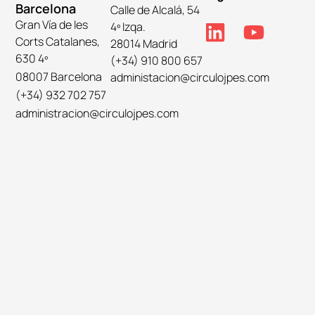
Barcelona
Calle de Alcalá, 54
Gran Vía de les
4º Izqa.
Corts Catalanes,
28014 Madrid
630 4º
(+34) 910 800 657
08007 Barcelona
administacion@circulojpes.com
(+34) 932 702 757
administracion@circulojpes.com