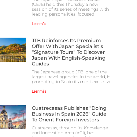
(CEJE) held this Thursday a new
session of its series of meetings with
leading personalities, focused
Leer más
JTB Reinforces Its Premium
Offer With Japan Specialist’s
“Signature Tours” To Discover
Japan With English-Speaking
Guides
The Japanese group JTB, one of the
largest travel agencies in the world, is
promoting in Spain its most exclusive
Leer más
Cuatrecasas Publishes “Doing
Business In Spain 2026” Guide
To Orient Foreign Investors
Cuatrecasas, through its Knowledge
and Innovation Area (ACI), has