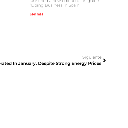
launched a new edition of its guide
“Doing Business in Spain
Leer más
Siguiente
rated In January, Despite Strong Energy Prices