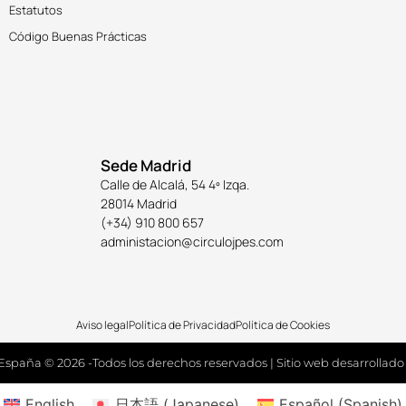
Estatutos
Código Buenas Prácticas
Sede Madrid
Calle de Alcalá, 54 4º Izqa.
28014 Madrid
(+34) 910 800 657
administacion@circulojpes.com
Aviso legal
Política de Privacidad
Política de Cookies
España © 2026 -Todos los derechos reservados | Sitio web desarrollado
English
日本語
(
Japanese
)
Español
(
Spanish
)