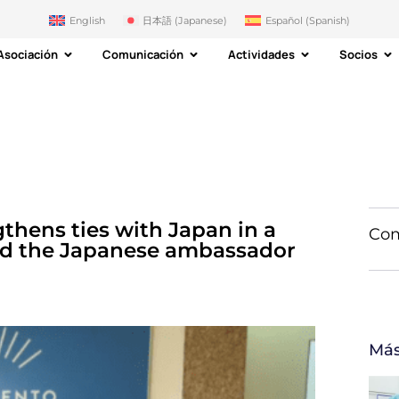
English
日本語
(
Japanese
)
Español
(
Spanish
)
Asociación
Comunicación
Actividades
Socios
gthens ties with Japan in a
Com
nd the Japanese ambassador
Más