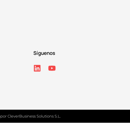
Síguenos
 por
CleverBusiness Solutions S.L.