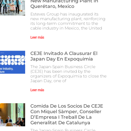
New Manufacturing Plant In
Querétaro, Mexico
Esteves Group has inaugurated its
new manufacturing plant, reinforcing
its long-term commitment to the
cable industry in Mexico, the United
Leer más
CEJE Invitado A Clausurar El
Japan Day En Expoquimia
The Japan-Spain Business Circle
(CEJE) has been invited by the
organizers of Expoquimia to close the
Japan Day, one of
Leer más
Comida De Los Socios De CEJE
Con Miquel Sàmper, Conseller
D’Empresa I Treball De La
Generalitat De Catalunya
The Japan-Spain Business Circle