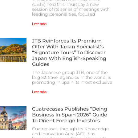
(CEJE) held this Thursday a new
session of its series of meetings with
leading personalities, focused
Leer más
JTB Reinforces Its Premium
Offer With Japan Specialist’s
“Signature Tours” To Discover
Japan With English-Speaking
Guides
The Japanese group JTB, one of the
largest travel agencies in the world, is
promoting in Spain its most exclusive
Leer más
Cuatrecasas Publishes “Doing
Business In Spain 2026” Guide
To Orient Foreign Investors
Cuatrecasas, through its Knowledge
and Innovation Area (ACI), has