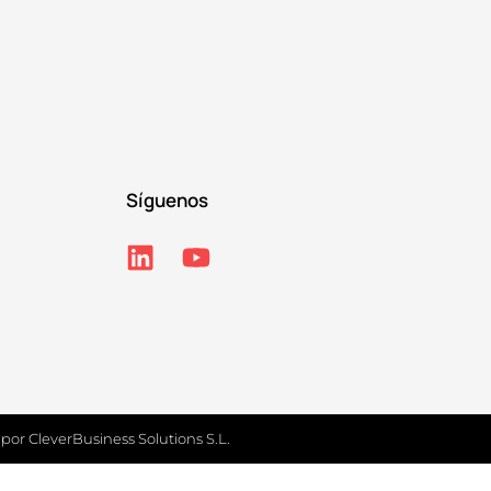
Síguenos
 por
CleverBusiness Solutions S.L.