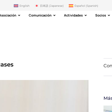
English
日本語
(
Japanese
)
Español
(
Spanish
)
Asociación
Comunicación
Actividades
Socios
cases
Com
Más