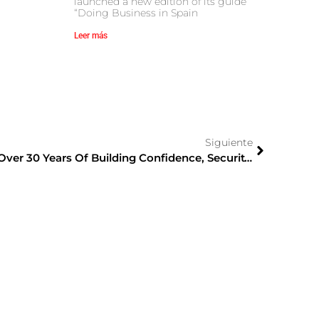
launched a new edition of its guide
“Doing Business in Spain
Leer más
Siguiente
From Toshiba To Dynabook: Over 30 Years Of Building Confidence, Security And Design For The Business Of The Future