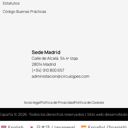
Estatutos
Código Buenas Prácticas
Sede Madrid
Calle de Alcalá, 54 4º Izqa.
28014 Madrid
(+34) 910 800 657
administacion@circulojpes.com
Aviso legal
Política de Privacidad
Política de Cookies
España © 2026 -Todos los derechos reservados | Sitio web desarrollado
English
日本語
(
Japanese
)
Español
(
Spanish
)