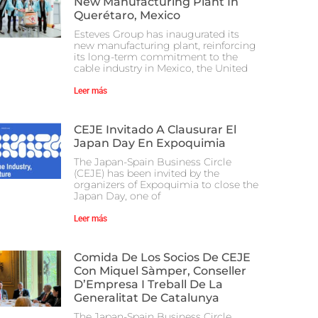
New Manufacturing Plant In
Querétaro, Mexico
Esteves Group has inaugurated its
new manufacturing plant, reinforcing
its long-term commitment to the
cable industry in Mexico, the United
Leer más
CEJE Invitado A Clausurar El
Japan Day En Expoquimia
The Japan-Spain Business Circle
(CEJE) has been invited by the
organizers of Expoquimia to close the
Japan Day, one of
Leer más
Comida De Los Socios De CEJE
Con Miquel Sàmper, Conseller
D’Empresa I Treball De La
Generalitat De Catalunya
The Japan-Spain Business Circle