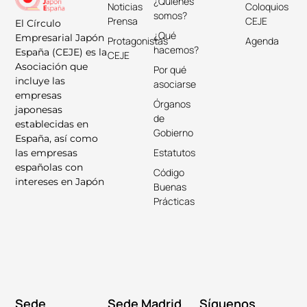
¿Quiénes
Noticias
Coloquios
somos?
Prensa
CEJE
El Círculo
¿Qué
Empresarial Japón
Protagonistas
Agenda
hacemos?
España (CEJE) es la
CEJE
Asociación que
Por qué
incluye las
asociarse
empresas
Órganos
japonesas
de
establecidas en
Gobierno
España, así como
Estatutos
las empresas
españolas con
Código
intereses en Japón
Buenas
Prácticas
Sede
Sede Madrid
Síguenos