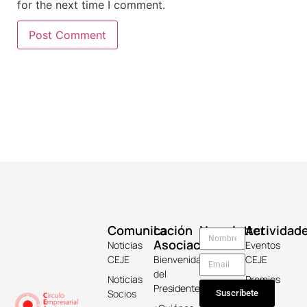
for the next time I comment.
Comunicación
La
Newsletter
Actividad
Asociación
Noticias
Eventos
CEJE
Bienvenida
CEJE
del
Noticias
Premios
Presidente
Socios
Keicho
Suscríbete