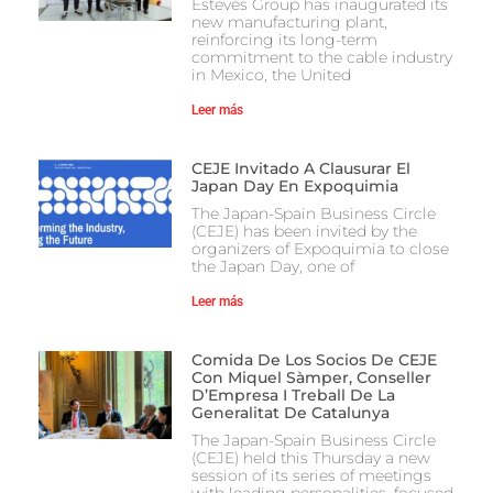
Esteves Group has inaugurated its
new manufacturing plant,
reinforcing its long-term
commitment to the cable industry
in Mexico, the United
Leer más
CEJE Invitado A Clausurar El
Japan Day En Expoquimia
The Japan-Spain Business Circle
(CEJE) has been invited by the
organizers of Expoquimia to close
the Japan Day, one of
Leer más
Comida De Los Socios De CEJE
Con Miquel Sàmper, Conseller
D’Empresa I Treball De La
Generalitat De Catalunya
The Japan-Spain Business Circle
(CEJE) held this Thursday a new
session of its series of meetings