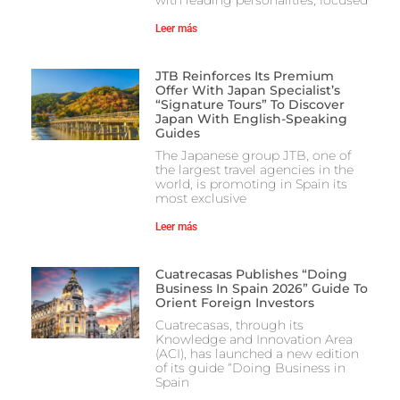
with leading personalities, focused
Leer más
JTB Reinforces Its Premium
Offer With Japan Specialist’s
“Signature Tours” To Discover
Japan With English-Speaking
Guides
The Japanese group JTB, one of
the largest travel agencies in the
world, is promoting in Spain its
most exclusive
Leer más
Cuatrecasas Publishes “Doing
Business In Spain 2026” Guide To
Orient Foreign Investors
Cuatrecasas, through its
Knowledge and Innovation Area
(ACI), has launched a new edition
of its guide “Doing Business in
Spain