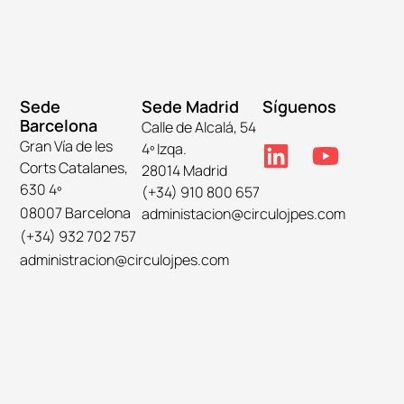
Sede
Sede Madrid
Síguenos
Barcelona
Calle de Alcalá, 54
Gran Vía de les
4º Izqa.
Corts Catalanes,
28014 Madrid
630 4º
(+34) 910 800 657
08007 Barcelona
administacion@circulojpes.com
(+34) 932 702 757
administracion@circulojpes.com