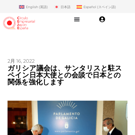
English
(
英語
)
日本語
Español
(
スペイン語
)
2月 16, 2022
ガリシア議会は、サンタリスと駐ス
ペイン日本大使との会談で日本との
関係を強化します