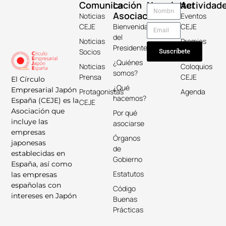
Comunicación
La
Newsletter
Actividad
Asociación
Noticias
Eventos
CEJE
Bienvenida
CEJE
del
Noticias
Premios
Presidente
Socios
Keicho
Suscríbete
¿Quiénes
Noticias
Coloquios
somos?
Prensa
CEJE
El Círculo
¿Qué
Empresarial Japón
Protagonistas
Agenda
hacemos?
España (CEJE) es la
CEJE
Asociación que
Por qué
incluye las
asociarse
empresas
Órganos
japonesas
de
establecidas en
Gobierno
España, así como
Estatutos
las empresas
españolas con
Código
intereses en Japón
Buenas
Prácticas