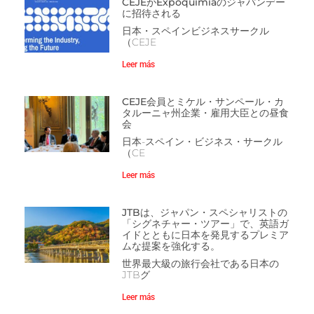
CEJEがExpoquimiaのジャパンデー
に招待される
日本・スペインビジネスサークル
（CEJE
Leer más
CEJE会員とミケル・サンペール・カ
タルーニャ州企業・雇用大臣との昼食
会
日本-スペイン・ビジネス・サークル
（CE
Leer más
JTBは、ジャパン・スペシャリストの
「シグネチャー・ツアー」で、英語ガ
イドとともに日本を発見するプレミア
ムな提案を強化する。
世界最大級の旅行会社である日本の
JTBグ
Leer más