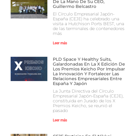
De La Mano De Su CEO,
Guillermo Belcastro
El Círculo Empresarial Japón-
España (CEJE) ha celebrado una
visita a Hutchison Ports BEST, una
de las terminales de contenedores
más
Leer más
PLD Space Y Healthy Suits,
Galardonadas En La X Edición De
Los Premios Keicho Por Impulsar
La Innovación Y Fortalecer Las
Relaciones Empresariales Entre
España Y Japón
La Junta Directiva del Círculo
Empresarial Japón-España (CEJE),
constituida en Jurado de los X
Premios Keicho, se reunió el
pasado
Leer más