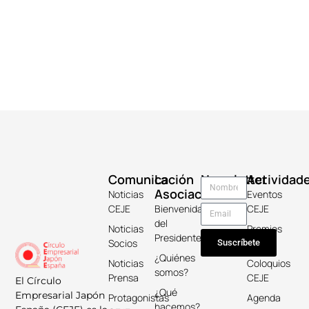
Comunicación
La
Newsletter
Actividad
Asociación
Noticias
Eventos
CEJE
Bienvenida
CEJE
del
Noticias
Premios
Presidente
Socios
Keicho
Suscríbete
¿Quiénes
Noticias
Coloquios
somos?
Prensa
CEJE
El Círculo
¿Qué
Empresarial Japón
Protagonistas
Agenda
hacemos?