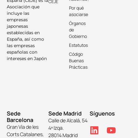
España (CEJE) es la
CEJE
Asociación que
Por qué
incluye las
asociarse
empresas
Órganos
japonesas
de
establecidas en
Gobierno
España, así como
Estatutos
las empresas
españolas con
Código
intereses en Japón
Buenas
Prácticas
Sede
Sede Madrid
Síguenos
Barcelona
Calle de Alcalá, 54
Gran Vía de les
4º Izqa.
Corts Catalanes,
28014 Madrid