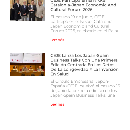
CEJE Participa En El Nikkei
Catalonia–Japan Economic And
Cultural Forum 2026
El pasado 19 de junio, CEJE
participó en el Nikkei Catalonia–
Japan Economic and Cultural
Forum 2026, celebrado en el Palau
Leer más
CEJE Lanza Los Japan-Spain
Business Talks Con Una Primera
Edición Centrada En Los Retos
De La Longevidad Y La Inversión
En Salud
El Círculo Empresarial Japón-
España (CEJE) celebró el pasado 16
de junio la primera edición de los
Japan-Spain Business Talks, una
Leer más