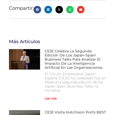
Compartir:
Más Artículos
CEJE Celebra La Segunda
Edición De Los Japan-Spain
Business Talks Para Analizar El
Impacto De La Inteligencia
Artificial En Las Organizaciones
El Círculo Empresarial Japón-
España (CEJE) ha celebrado hoy en
Madrid la segunda edición de los
Japan-Spain Business Talks, la
iniciativa
Leer más
CEJE Visita Hutchison Ports BEST