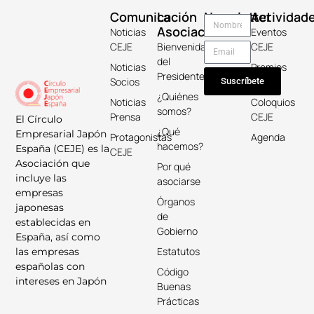
Comunicación
La
Newsletter
Actividad
Asociación
Noticias
Eventos
CEJE
Bienvenida
CEJE
del
Noticias
Premios
Presidente
Socios
Keicho
Suscríbete
¿Quiénes
Noticias
Coloquios
somos?
Prensa
CEJE
El Círculo
¿Qué
Empresarial Japón
Protagonistas
Agenda
hacemos?
España (CEJE) es la
CEJE
Asociación que
Por qué
incluye las
asociarse
empresas
Órganos
japonesas
de
establecidas en
Gobierno
España, así como
Estatutos
las empresas
españolas con
Código
intereses en Japón
Buenas
Prácticas