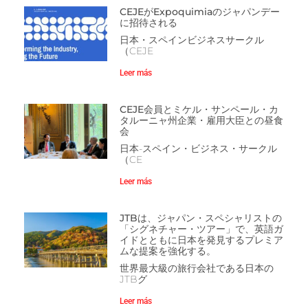
CEJEがExpoquimiaのジャパンデー
に招待される
日本・スペインビジネスサークル
（CEJE
Leer más
CEJE会員とミケル・サンペール・カ
タルーニャ州企業・雇用大臣との昼食
会
日本-スペイン・ビジネス・サークル
（CE
Leer más
JTBは、ジャパン・スペシャリストの
「シグネチャー・ツアー」で、英語ガ
イドとともに日本を発見するプレミア
ムな提案を強化する。
世界最大級の旅行会社である日本の
JTBグ
Leer más