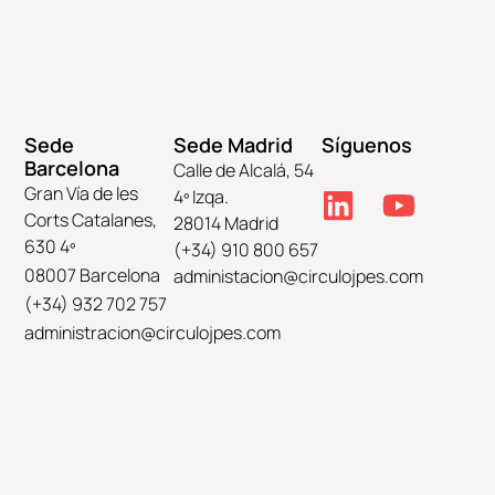
Sede
Sede Madrid
Síguenos
Barcelona
Calle de Alcalá, 54
Gran Vía de les
4º Izqa.
Corts Catalanes,
28014 Madrid
630 4º
(+34) 910 800 657
08007 Barcelona
administacion@circulojpes.com
(+34) 932 702 757
administracion@circulojpes.com