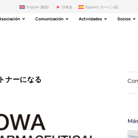
English
(
英語
)
日本語
Español
(
スペイン語
)
Asociación
Comunicación
Actividades
Socios
パートナーになる
Com
Más