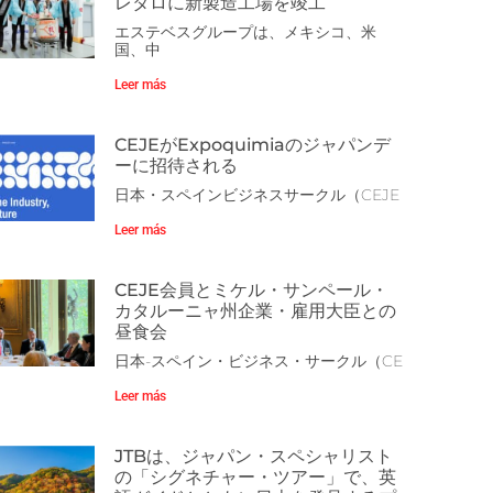
レタロに新製造工場を竣工
エステベスグループは、メキシコ、米
国、中
Leer más
CEJEがExpoquimiaのジャパンデ
ーに招待される
日本・スペインビジネスサークル（CEJE
Leer más
CEJE会員とミケル・サンペール・
カタルーニャ州企業・雇用大臣との
昼食会
日本-スペイン・ビジネス・サークル（CE
Leer más
JTBは、ジャパン・スペシャリスト
の「シグネチャー・ツアー」で、英