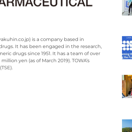
uhin.co.jp) is a company based in
 drugs. It has been engaged in the research,
ic drugs since 1951. It has a team of over
4 million yen (as of March 2019). TOWA’s
(TSE).