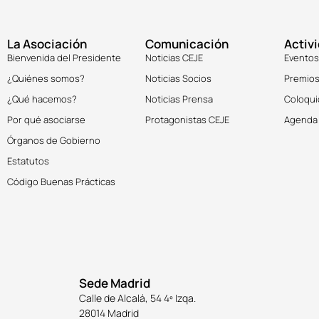
La Asociación
Comunicación
Activ
Bienvenida del Presidente
Noticias CEJE
Eventos
¿Quiénes somos?
Noticias Socios
Premios
¿Qué hacemos?
Noticias Prensa
Coloqui
Por qué asociarse
Protagonistas CEJE
Agenda
Órganos de Gobierno
Estatutos
Código Buenas Prácticas
Sede Madrid
Calle de Alcalá, 54 4º Izqa.
28014 Madrid