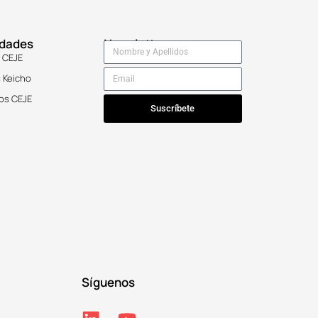
idades
Newsletter
 CEJE
 Keicho
os CEJE
Suscríbete
Síguenos