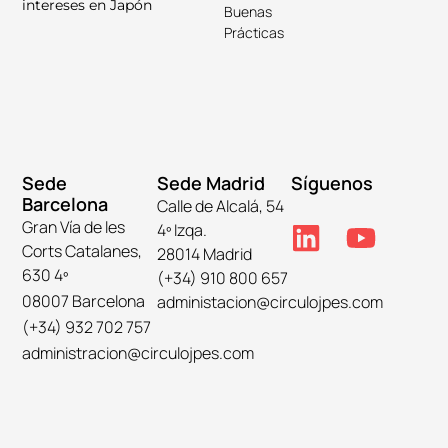
intereses en Japón
Buenas
Prácticas
Sede
Sede Madrid
Síguenos
Barcelona
Calle de Alcalá, 54
Gran Vía de les
4º Izqa.
Corts Catalanes,
28014 Madrid
630 4º
(+34) 910 800 657
08007 Barcelona
administacion@circulojpes.com
(+34) 932 702 757
administracion@circulojpes.com