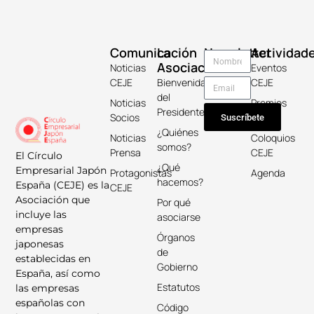
Comunicación
La
Newsletter
Actividad
Asociación
Noticias
Eventos
CEJE
Bienvenida
CEJE
del
Noticias
Premios
Presidente
Socios
Keicho
Suscríbete
¿Quiénes
Noticias
Coloquios
somos?
Prensa
CEJE
El Círculo
¿Qué
Empresarial Japón
Protagonistas
Agenda
hacemos?
España (CEJE) es la
CEJE
Asociación que
Por qué
incluye las
asociarse
empresas
Órganos
japonesas
de
establecidas en
Gobierno
España, así como
Estatutos
las empresas
españolas con
Código