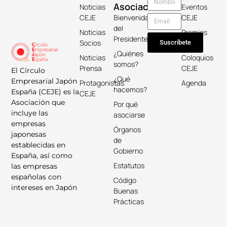
Asociación
Noticias
Eventos
CEJE
Bienvenida
CEJE
del
Noticias
Premios
Presidente
Socios
Keicho
Suscríbete
¿Quiénes
Noticias
Coloquios
somos?
Prensa
CEJE
El Círculo
¿Qué
Empresarial Japón
Protagonistas
Agenda
hacemos?
España (CEJE) es la
CEJE
Asociación que
Por qué
incluye las
asociarse
empresas
Órganos
japonesas
de
establecidas en
Gobierno
España, así como
Estatutos
las empresas
españolas con
Código
intereses en Japón
Buenas
Prácticas