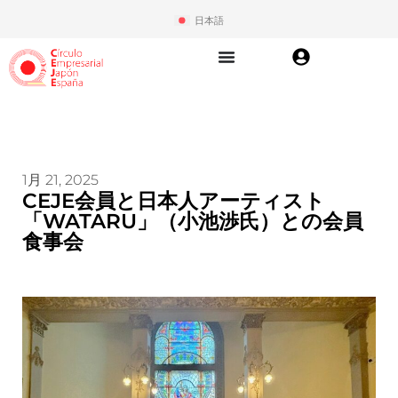
日本語
1月 21, 2025
CEJE会員と日本人アーティスト
「WATARU」（小池渉氏）との会員
食事会