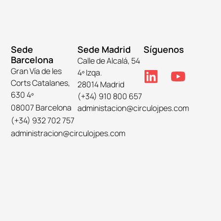
Sede
Sede Madrid
Síguenos
Barcelona
Calle de Alcalá, 54
Gran Vía de les
4º Izqa.
Corts Catalanes,
28014 Madrid
630 4º
(+34) 910 800 657
08007 Barcelona
administacion@circulojpes.com
(+34) 932 702 757
administracion@circulojpes.com