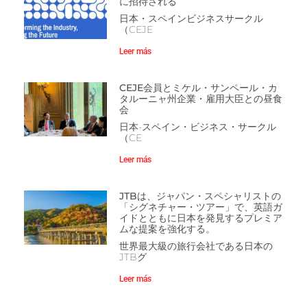
に招待される
日本・スペインビジネスサークル
（CEJE
Leer más
CEJE会員とミケル・サンペール・カ
タルーニャ州企業・雇用大臣との昼食
会
日本-スペイン・ビジネス・サークル
（CE
Leer más
JTBは、ジャパン・スペシャリストの
「シグネチャー・ツアー」で、英語ガ
イドとともに日本を発見するプレミア
ムな提案を強化する。
世界最大級の旅行会社である日本の
JTBグ
Leer más