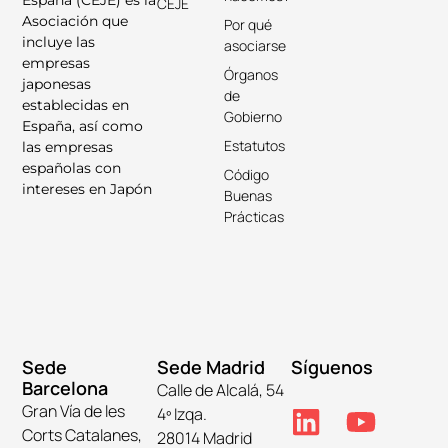
CEJE
Asociación que
Por qué
incluye las
asociarse
empresas
Órganos
japonesas
de
establecidas en
Gobierno
España, así como
Estatutos
las empresas
españolas con
Código
intereses en Japón
Buenas
Prácticas
Sede
Sede Madrid
Síguenos
Barcelona
Calle de Alcalá, 54
Gran Vía de les
4º Izqa.
Corts Catalanes,
28014 Madrid