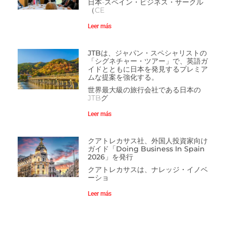
日本-スペイン・ビジネス・サークル
（CE
Leer más
JTBは、ジャパン・スペシャリストの
「シグネチャー・ツアー」で、英語ガ
イドとともに日本を発見するプレミア
ムな提案を強化する。
世界最大級の旅行会社である日本の
JTBグ
Leer más
クアトレカサス社、外国人投資家向け
ガイド「Doing Business In Spain
2026」を発行
クアトレカサスは、ナレッジ・イノベ
ーショ
Leer más