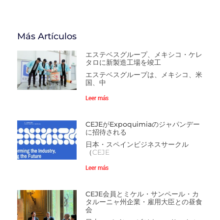
Más Artículos
エステベスグループ、メキシコ・ケレ
タロに新製造工場を竣工
エステベスグループは、メキシコ、米
国、中
Leer más
CEJEがExpoquimiaのジャパンデー
に招待される
日本・スペインビジネスサークル
（CEJE
Leer más
CEJE会員とミケル・サンペール・カ
タルーニャ州企業・雇用大臣との昼食
会