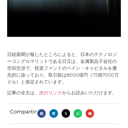
日経新聞が報じたところによると、日本のテクノロジ
ーコングロマリットである日立は、金属製品子会社の
売却交渉で、投資ファンドのベイン・キャピタルを優
先的に扱っており、取引額は8000億円（72億7000万
ドル）と推定されています。
記事の全文は、
次のリンク
からお読みいただけます。
Compartir: