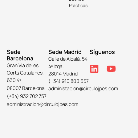
Prácticas
Sede
Sede Madrid
Síguenos
Barcelona
Calle de Alcalá, 54
Gran Vía de les
4º Izqa.
Corts Catalanes,
28014 Madrid
630 4º
(+34) 910 800 657
08007 Barcelona
administacion@circulojpes.com
(+34) 932 702 757
administracion@circulojpes.com