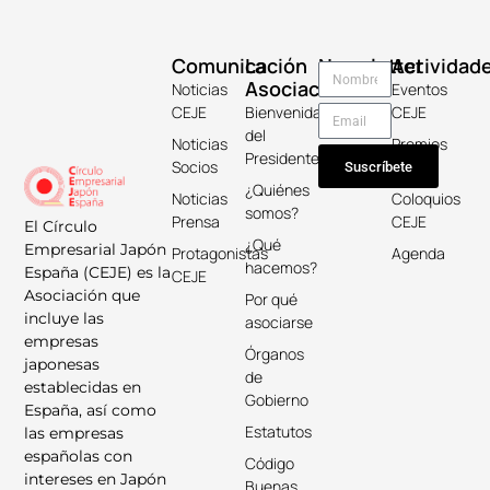
Comunicación
La
Newsletter
Actividad
Asociación
Noticias
Eventos
CEJE
Bienvenida
CEJE
del
Noticias
Premios
Presidente
Socios
Keicho
Suscríbete
¿Quiénes
Noticias
Coloquios
somos?
Prensa
CEJE
El Círculo
¿Qué
Empresarial Japón
Protagonistas
Agenda
hacemos?
España (CEJE) es la
CEJE
Asociación que
Por qué
incluye las
asociarse
empresas
Órganos
japonesas
de
establecidas en
Gobierno
España, así como
Estatutos
las empresas
españolas con
Código
intereses en Japón
Buenas