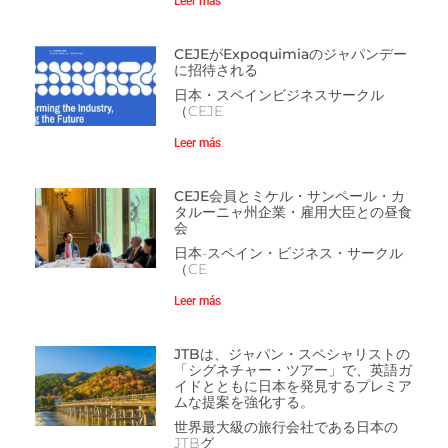
Leer más
CEJEがExpoquimiaのジャパンデー
に招待される
日本・スペインビジネスサークル
（CEJE
Leer más
CEJE会員とミケル・サンペール・カ
タルーニャ州企業・雇用大臣との昼食
会
日本-スペイン・ビジネス・サークル
（CE
Leer más
JTBは、ジャパン・スペシャリストの
「シグネチャー・ツアー」で、英語ガ
イドとともに日本を発見するプレミア
ムな提案を強化する。
世界最大級の旅行会社である日本の
JTBグ