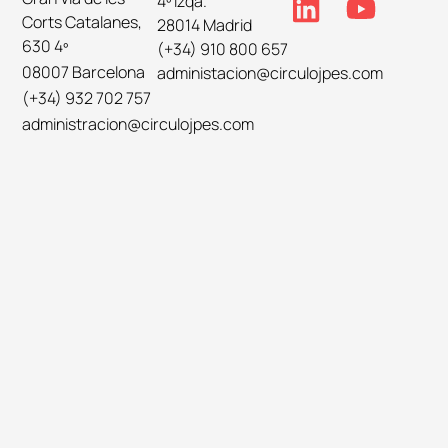
4º Izqa.
Corts Catalanes,
28014 Madrid
630 4º
(+34) 910 800 657
08007 Barcelona
administacion@circulojpes.com
(+34) 932 702 757
administracion@circulojpes.com