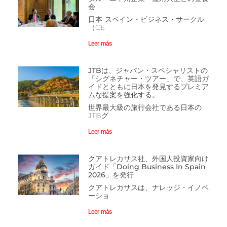
会
日本-スペイン・ビジネス・サークル
（CE
Leer más
JTBは、ジャパン・スペシャリストの
「シグネチャー・ツアー」で、英語ガ
イドとともに日本を発見するプレミア
ムな提案を強化する。
世界最大級の旅行会社である日本の
JTBグ
Leer más
クアトレカサス社、外国人投資家向け
ガイド「Doing Business In Spain
2026」を発行
クアトレカサスは、ナレッジ・イノベ
ーショ
Leer más