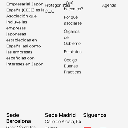
¿Qué
Empresarial Japón
Protagonistas
Agenda
hacemos?
España (CEJE) es la
CEJE
Asociación que
Por qué
incluye las
asociarse
empresas
Órganos
japonesas
de
establecidas en
Gobierno
España, así como
Estatutos
las empresas
españolas con
Código
intereses en Japón
Buenas
Prácticas
Sede
Sede Madrid
Síguenos
Barcelona
Calle de Alcalá, 54
Gran Vía de les