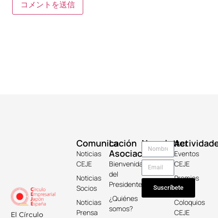
Comunicación
La
Newsletter
Actividad
Asociación
Noticias
Eventos
CEJE
Bienvenida
CEJE
del
Noticias
Premios
Presidente
Socios
Keicho
Suscríbete
¿Quiénes
Noticias
Coloquios
somos?
Prensa
CEJE
El Círculo