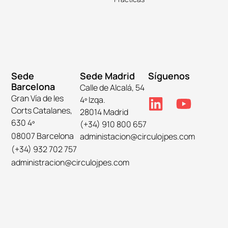
Sede
Sede Madrid
Síguenos
Barcelona
Calle de Alcalá, 54
Gran Vía de les
4º Izqa.
Corts Catalanes,
28014 Madrid
630 4º
(+34) 910 800 657
08007 Barcelona
administacion@circulojpes.com
(+34) 932 702 757
administracion@circulojpes.com