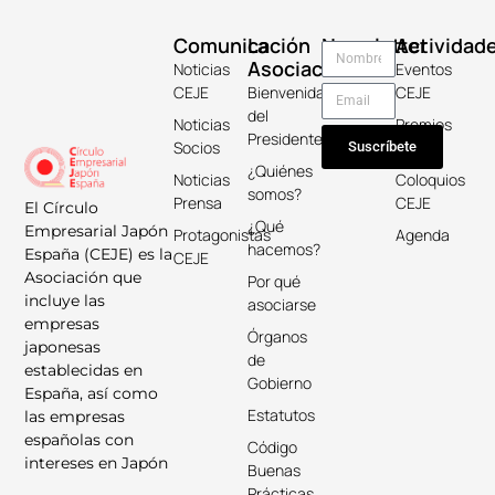
Comunicación
La
Newsletter
Actividad
Asociación
Noticias
Eventos
CEJE
Bienvenida
CEJE
del
Noticias
Premios
Presidente
Socios
Keicho
Suscríbete
¿Quiénes
Noticias
Coloquios
somos?
Prensa
CEJE
El Círculo
¿Qué
Empresarial Japón
Protagonistas
Agenda
hacemos?
España (CEJE) es la
CEJE
Asociación que
Por qué
incluye las
asociarse
empresas
Órganos
japonesas
de
establecidas en
Gobierno
España, así como
Estatutos
las empresas
españolas con
Código
intereses en Japón
Buenas
Prácticas