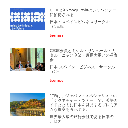
CEJEがExpoquimiaのジャパンデー
に招待される
日本・スペインビジネスサークル
（CEJE
Leer más
CEJE会員とミケル・サンペール・カ
タルーニャ州企業・雇用大臣との昼食
会
日本-スペイン・ビジネス・サークル
（CE
Leer más
JTBは、ジャパン・スペシャリストの
「シグネチャー・ツアー」で、英語ガ
イドとともに日本を発見するプレミア
ムな提案を強化する。
世界最大級の旅行会社である日本の
JTBグ