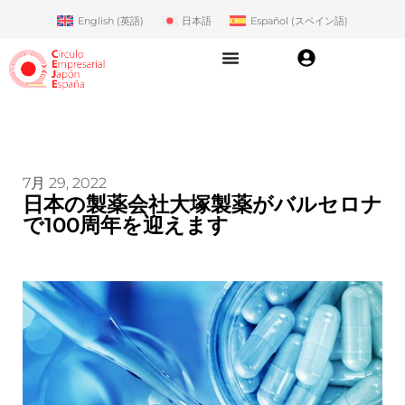
English
(
英語
)
日本語
Español
(
スペイン語
)
7月 29, 2022
日本の製薬会社大塚製薬がバルセロナ
で100周年を迎えます