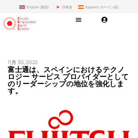
English
(
英語
)
日本語
Español
(
スペイン語
)
11月 30, 2022
富士通は、スペインにおけるテクノ
ロジー サービス プロバイダーとして
のリーダーシップの地位を強化しま
す。