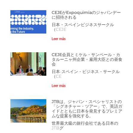
CEJEがExpoquimiaのジャパンデー
に招待される
日本・スペインビジネスサークル
（CEJE
Leer más
CEJE会員とミケル・サンペール・カ
タルーニャ州企業・雇用大臣との昼食
会
日本-スペイン・ビジネス・サークル
（CE
Leer más
JTBは、ジャパン・スペシャリストの
「シグネチャー・ツアー」で、英語ガ
イドとともに日本を発見するプレミア
ムな提案を強化する。
世界最大級の旅行会社である日本の
JTBグ