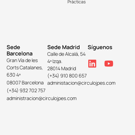
Prácticas
Sede
Sede Madrid
Síguenos
Barcelona
Calle de Alcalá, 54
Gran Vía de les
4º Izqa.
Corts Catalanes,
28014 Madrid
630 4º
(+34) 910 800 657
08007 Barcelona
administacion@circulojpes.com
(+34) 932 702 757
administracion@circulojpes.com