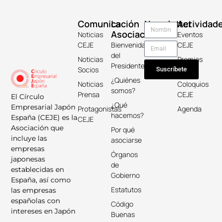
Comunicación
La
Newsletter
Actividad
Asociación
Noticias
Eventos
CEJE
Bienvenida
CEJE
del
Noticias
Premios
Presidente
Socios
Keicho
Suscríbete
¿Quiénes
Noticias
Coloquios
somos?
Prensa
CEJE
El Círculo
¿Qué
Empresarial Japón
Protagonistas
Agenda
hacemos?
España (CEJE) es la
CEJE
Asociación que
Por qué
incluye las
asociarse
empresas
Órganos
japonesas
de
establecidas en
Gobierno
España, así como
Estatutos
las empresas
españolas con
Código
intereses en Japón
Buenas