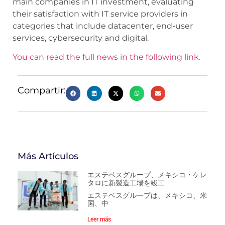
main companies in IT investment, evaluating
their satisfaction with IT service providers in
categories that include datacenter, end-user
services, cybersecurity and digital.
You can read the full news in the following link.
Compartir:
Más Artículos
エステベスグループ、メキシコ・ケレ
タロに新製造工場を竣工
エステベスグループは、メキシコ、米
国、中
Leer más