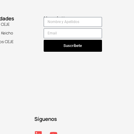
idades
Newsletter
 CEJE
 Keicho
os CEJE
Suscríbete
Síguenos