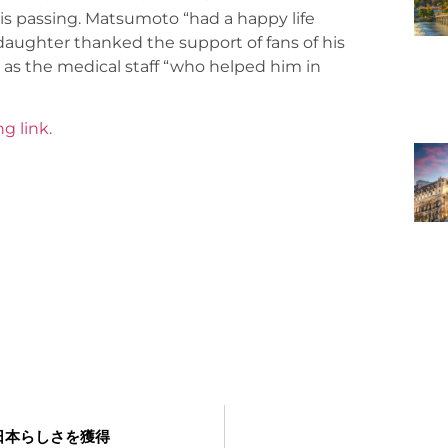
is passing. Matsumoto “had a happy life
daughter thanked the support of fans of his
 as the medical staff “who helped him in
g link.
日本らしさを獲得