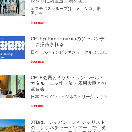
レタロに新製造工場を竣工
エステベスグループは、メキシコ、米
国、中
Leer más
CEJEがExpoquimiaのジャパンデ
ーに招待される
日本・スペインビジネスサークル（CEJE
Leer más
CEJE会員とミケル・サンペール・
カタルーニャ州企業・雇用大臣との
昼食会
日本-スペイン・ビジネス・サークル（CE
Leer más
JTBは、ジャパン・スペシャリスト
の「シグネチャー・ツアー」で、英