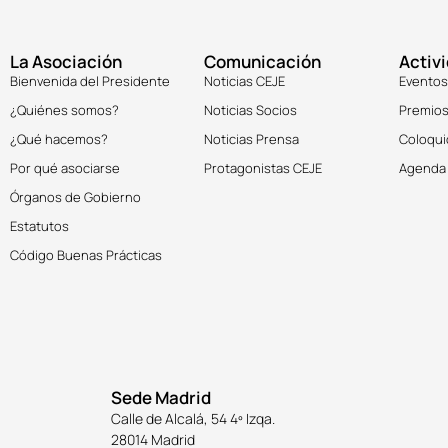
La Asociación
Comunicación
Activ
Bienvenida del Presidente
Noticias CEJE
Eventos
¿Quiénes somos?
Noticias Socios
Premios
¿Qué hacemos?
Noticias Prensa
Coloqui
Por qué asociarse
Protagonistas CEJE
Agenda
Órganos de Gobierno
Estatutos
Código Buenas Prácticas
Sede Madrid
Calle de Alcalá, 54 4º Izqa.
28014 Madrid