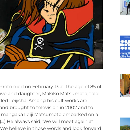
to died on February 13 at the age of 85 of
tative and daughter, Makiko Matsumoto, told
itled Leijisha. Among his cult works are
 and brought to television in 2002 and to
The mangaka Leiji Matsumoto embarked on a
(…) He always said, ‘We will meet again at
’ We believe in those words and look forward