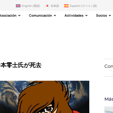
English
(
英語
)
日本語
Español
(
スペイン語
)
Asociación
Comunicación
Actividades
Socios
本零士氏が死去
Com
Más