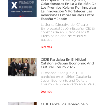
Galardonadas En La X Edición De
Los Premios Keicho Por Impulsar
La Innovación Y Fortalecer Las
Relaciones Empresariales Entre
España Y Japón
La Junta Directiva del Círculo
Empresarial Japón-España (CEJE),
constituida en Jurado de los X
Premios Keicho, se reunió el
pasado
Leer más
CEJE Participa En El Nikkei
Catalonia–Japan Economic And
Cultural Forum 2026
El pasado 19 de junio, CEJE
participó en el Nikkei Catalonia–
Japan Economic and Cultural
Forum 2026, celebrado en el Palau
Leer más
CEJE Lanza Los Japan-Spain