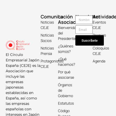
Comunicación
La
Newsletter
Actividad
Asociación
Noticias
Eventos
CEJE
Bienvenida
CEJE
del
Noticias
Premios
Presidente
Socios
Keicho
Suscríbete
¿Quiénes
Noticias
Coloquios
somos?
Prensa
CEJE
El Círculo
¿Qué
Empresarial Japón
Protagonistas
Agenda
hacemos?
España (CEJE) es la
CEJE
Asociación que
Por qué
incluye las
asociarse
empresas
Órganos
japonesas
de
establecidas en
Gobierno
España, así como
Estatutos
las empresas
españolas con
Código
intereses en Japón