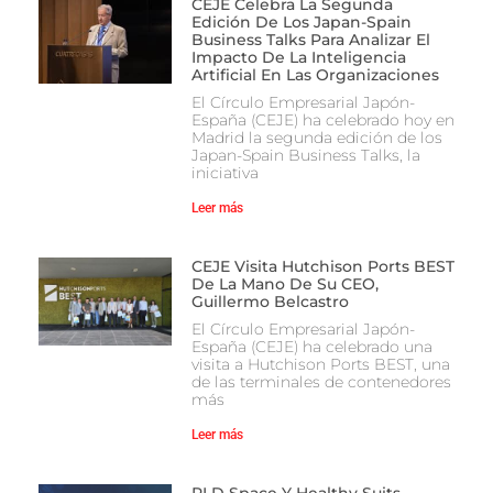
CEJE Celebra La Segunda
Edición De Los Japan-Spain
Business Talks Para Analizar El
Impacto De La Inteligencia
Artificial En Las Organizaciones
El Círculo Empresarial Japón-
España (CEJE) ha celebrado hoy en
Madrid la segunda edición de los
Japan-Spain Business Talks, la
iniciativa
Leer más
CEJE Visita Hutchison Ports BEST
De La Mano De Su CEO,
Guillermo Belcastro
El Círculo Empresarial Japón-
España (CEJE) ha celebrado una
visita a Hutchison Ports BEST, una
de las terminales de contenedores
más
Leer más
PLD Space Y Healthy Suits,