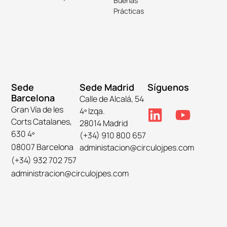
Buenas
Prácticas
Sede
Sede Madrid
Síguenos
Barcelona
Calle de Alcalá, 54
Gran Vía de les
4º Izqa.
Corts Catalanes,
28014 Madrid
630 4º
(+34) 910 800 657
08007 Barcelona
administacion@circulojpes.com
(+34) 932 702 757
administracion@circulojpes.com