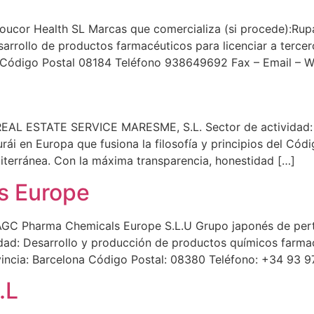
ucor Health SL Marcas que comercializa (si procede):Rupaf
arrollo de productos farmacéuticos para licenciar a terce
na Código Postal 08184 Teléfono 938649692 Fax – Email –
 REAL ESTATE SERVICE MARESME, S.L. Sector de actividad: 
ái en Europa que fusiona la filosofía y principios del Cód
iterránea. Con la máxima transparencia, honestidad […]
s Europe
AGC Pharma Chemicals Europe S.L.U Grupo japonés de pert
dad: Desarrollo y producción de productos químicos farmac
incia: Barcelona Código Postal: 08380 Teléfono: +34 93 
.L