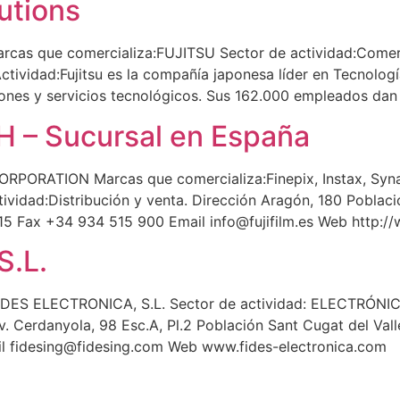
utions
cas que comercializa:FUJITSU Sector de actividad:Comerci
ctividad:Fujitsu es la compañía japonesa líder en Tecnolog
nes y servicios tecnológicos. Sus 162.000 empleados dan 
 – Sucursal en España
RPORATION Marcas que comercializa:Finepix, Instax, Synaps
Actividad:Distribución y venta. Dirección Aragón, 180 Po
5 Fax +34 934 515 900 Email info@fujifilm.es Web http://w
S.L.
:FIDES ELECTRONICA, S.L. Sector de actividad: ELECTRÓN
rdanyola, 98 Esc.A, Pl.2 Población Sant Cugat del Vallé
l fidesing@fidesing.com Web www.fides-electronica.com