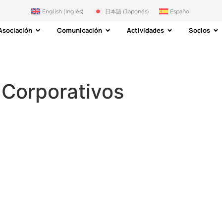
English
(
Inglés
)
日本語
(
Japonés
)
Español
Asociación
Comunicación
Actividades
Socios
 Corporativos