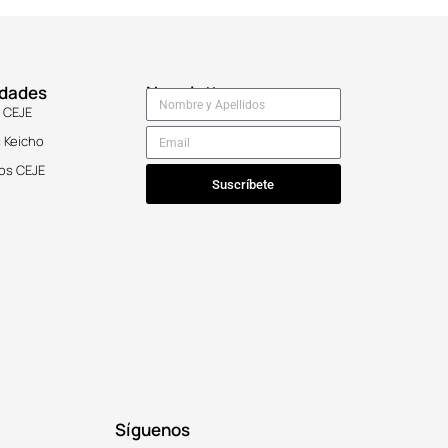
idades
Newsletter
 CEJE
 Keicho
os CEJE
Suscríbete
Síguenos