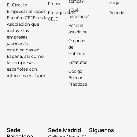
somos?
Prensa
CEJE
El Círculo
¿Qué
Empresarial Japón
Protagonistas
Agenda
hacemos?
España (CEJE) es la
CEJE
Asociación que
Por qué
incluye las
asociarse
empresas
Órganos
japonesas
de
establecidas en
Gobierno
España, así como
Estatutos
las empresas
españolas con
Código
intereses en Japón
Buenas
Prácticas
Sede
Sede Madrid
Síguenos
Barcelona
Calle de Alcalá, 54