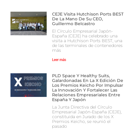
CEJE Visita Hutchison Ports BEST
De La Mano De Su CEO,
Guillermo Belcastro
El Círculo Empresarial Japón-
España (CEJE) ha celebrado una
visita a Hutchison Ports BEST, una
de las terminales de contenedores
más
Leer más
PLD Space Y Healthy Suits,
Galardonadas En La X Edición De
Los Premios Keicho Por Impulsar
La Innovación Y Fortalecer Las
Relaciones Empresariales Entre
España Y Japón
La Junta Directiva del Círculo
Empresarial Japón-España (CEJE),
constituida en Jurado de los X
Premios Keicho, se reunió el
pasado