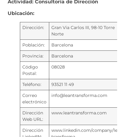
Actividad:
Consultoría de Dirección
Ubicación:
Dirección:
Gran Via Carlos III, 98-10 Torre
Norte
Población:
Barcelona
Provincia:
Barcelona
Código
08028
Postal:
Teléfono:
93521 11 49
Correo
info@leantransforma.com
electrónico
Dirección
www.leantransforma.com
Web URL:
Dirección
www.linkedin.com/company/lean-
LinkedIN:
transforma