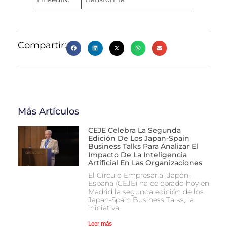
Compartir:
Más Artículos
CEJE Celebra La Segunda
Edición De Los Japan-Spain
Business Talks Para Analizar El
Impacto De La Inteligencia
Artificial En Las Organizaciones
El Círculo Empresarial Japón-
España (CEJE) ha celebrado hoy en
Madrid la segunda edición de los
Japan-Spain Business Talks, la
iniciativa
Leer más