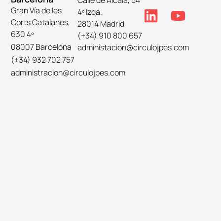
Gran Vía de les
4º Izqa.
Corts Catalanes,
28014 Madrid
630 4º
(+34) 910 800 657
08007 Barcelona
administacion@circulojpes.com
(+34) 932 702 757
administracion@circulojpes.com