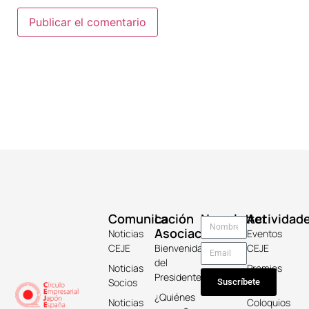
Comunicación
La
Newsletter
Actividad
Asociación
Noticias
Eventos
CEJE
Bienvenida
CEJE
del
Noticias
Premios
Presidente
Socios
Keicho
Suscríbete
¿Quiénes
Noticias
Coloquios