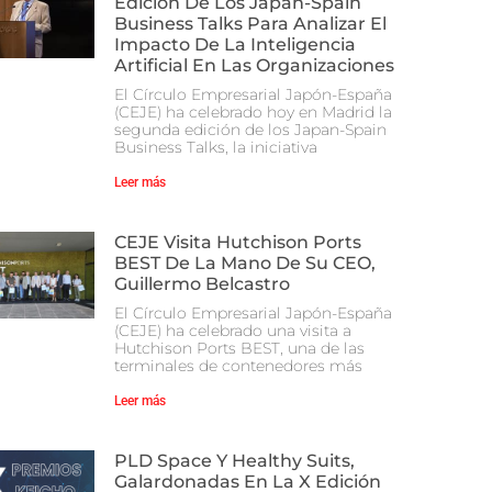
Edición De Los Japan-Spain
Business Talks Para Analizar El
Impacto De La Inteligencia
Artificial En Las Organizaciones
El Círculo Empresarial Japón-España
(CEJE) ha celebrado hoy en Madrid la
segunda edición de los Japan-Spain
Business Talks, la iniciativa
Leer más
CEJE Visita Hutchison Ports
BEST De La Mano De Su CEO,
Guillermo Belcastro
El Círculo Empresarial Japón-España
(CEJE) ha celebrado una visita a
Hutchison Ports BEST, una de las
terminales de contenedores más
Leer más
PLD Space Y Healthy Suits,
Galardonadas En La X Edición