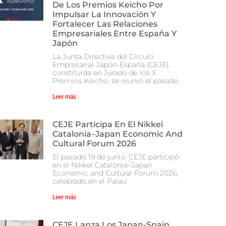
De Los Premios Keicho Por
Impulsar La Innovación Y
Fortalecer Las Relaciones
Empresariales Entre España Y
Japón
La Junta Directiva del Círculo
Empresarial Japón-España (CEJE),
constituida en Jurado de los X
Premios Keicho, se reunió el pasado
Leer más
CEJE Participa En El Nikkei
Catalonia–Japan Economic And
Cultural Forum 2026
El pasado 19 de junio, CEJE participó
en el Nikkei Catalonia–Japan
Economic and Cultural Forum 2026,
celebrado en el Palau
Leer más
CEJE Lanza Los Japan-Spain