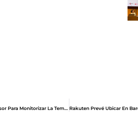
Telstar Integra Una Nueva Tecnología Soft-Sensor Para Monitorizar La Temperatura Global Del Lote De Producto En Liofilizadores Industriales