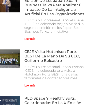
Edición De Los Japan-Spain
Business Talks Para Analizar El
Impacto De La Inteligencia
Artificial En Las Organizaciones
El Círculo Empresarial Japón-España
(CEJE) ha celebrado hoy en Madrid la
segunda edición de los Japan-Spain
Business Talks, la iniciativa
Leer más
CEJE Visita Hutchison Ports
BEST De La Mano De Su CEO,
Guillermo Belcastro
El Círculo Empresarial Japón-España
(CEJE) ha celebrado una visita a
Hutchison Ports BEST, una de las
terminales de contenedores más
Leer más
PLD Space Y Healthy Suits,
Galardonadas En La X Edición