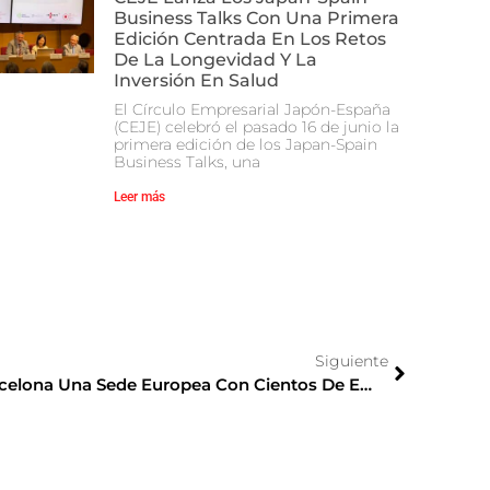
Business Talks Con Una Primera
Edición Centrada En Los Retos
De La Longevidad Y La
Inversión En Salud
El Círculo Empresarial Japón-España
(CEJE) celebró el pasado 16 de junio la
primera edición de los Japan-Spain
Business Talks, una
Leer más
Siguiente
Rakuten Prevé Ubicar En Barcelona Una Sede Europea Con Cientos De Empleados