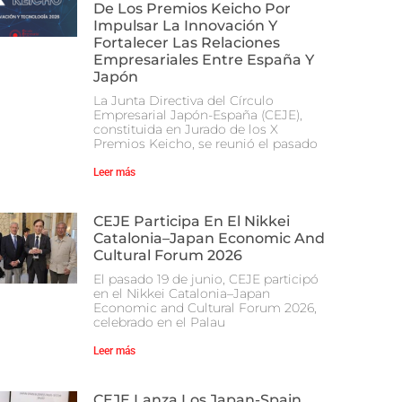
De Los Premios Keicho Por
Impulsar La Innovación Y
Fortalecer Las Relaciones
Empresariales Entre España Y
Japón
La Junta Directiva del Círculo
Empresarial Japón-España (CEJE),
constituida en Jurado de los X
Premios Keicho, se reunió el pasado
Leer más
CEJE Participa En El Nikkei
Catalonia–Japan Economic And
Cultural Forum 2026
El pasado 19 de junio, CEJE participó
en el Nikkei Catalonia–Japan
Economic and Cultural Forum 2026,
celebrado en el Palau
Leer más
CEJE Lanza Los Japan-Spain