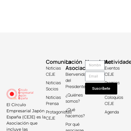
Comunicación
La
Newsletter
Actividad
Asociación
Noticias
Eventos
CEJE
Bienvenida
CEJE
del
Noticias
Premios
Presidente
Socios
Keicho
Suscríbete
¿Quiénes
Noticias
Coloquios
somos?
Prensa
CEJE
El Círculo
¿Qué
Empresarial Japón
Protagonistas
Agenda
hacemos?
España (CEJE) es la
CEJE
Asociación que
Por qué
incluye las
asociarse