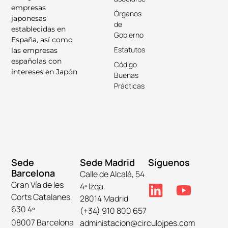
empresas
Órganos
japonesas
de
establecidas en
Gobierno
España, así como
Estatutos
las empresas
españolas con
Código
intereses en Japón
Buenas
Prácticas
Sede
Sede Madrid
Síguenos
Barcelona
Calle de Alcalá, 54
Gran Vía de les
4º Izqa.
Corts Catalanes,
28014 Madrid
630 4º
(+34) 910 800 657
08007 Barcelona
administacion@circulojpes.com