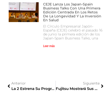
CEJE Lanza Los Japan-Spain
Business Talks Con Una Primera
Edición Centrada En Los Retos
De La Longevidad Y La Inversión
En Salud
El Círculo Empresarial Japón-
España (CEJE) celebró el pasado 16
de junio la primera edición de los
Japan-Spain Business Talks, una
Leer más
Anterior
Siguiente
La 2 Estrena Su Programación Especial Por El 150º Aniversario De Las Relaciones Diplomáticas España-Japón
Fujitsu Mostrará Sus Novedades Tecnológicas Aplicadas Al Quantum Computing En El MWC 2018