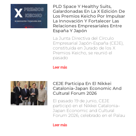
PLD Space Y Healthy Suits,
Galardonadas En La X Edición De
Los Premios Keicho Por Impulsar
La Innovación Y Fortalecer Las
Relaciones Empresariales Entre
España Y Japón
La Junta Directiva del Círculo
Empresarial Japón-España (CEJE),
constituida en Jurado de los X
Premios Keicho, se reunió el
pasado
Leer más
CEJE Participa En El Nikkei
Catalonia–Japan Economic And
Cultural Forum 2026
El pasado 19 de junio, CEJE
participó en el Nikkei Catalonia–
Japan Economic and Cultural
Forum 2026, celebrado en el Palau
Leer más