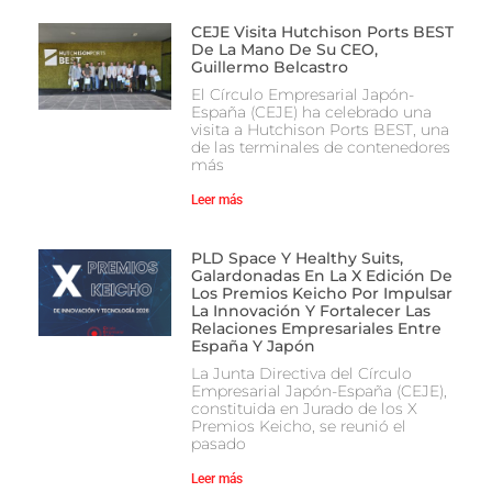
CEJE Visita Hutchison Ports BEST
De La Mano De Su CEO,
Guillermo Belcastro
El Círculo Empresarial Japón-
España (CEJE) ha celebrado una
visita a Hutchison Ports BEST, una
de las terminales de contenedores
más
Leer más
PLD Space Y Healthy Suits,
Galardonadas En La X Edición De
Los Premios Keicho Por Impulsar
La Innovación Y Fortalecer Las
Relaciones Empresariales Entre
España Y Japón
La Junta Directiva del Círculo
Empresarial Japón-España (CEJE),
constituida en Jurado de los X
Premios Keicho, se reunió el
pasado
Leer más