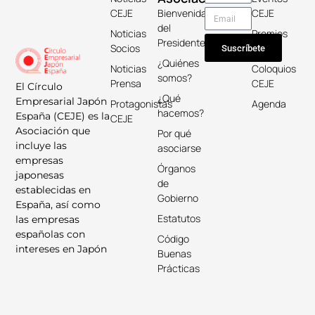
CEJE
Bienvenida
CEJE
del
Noticias
Premios
Presidente
Socios
Keicho
Suscríbete
¿Quiénes
Noticias
Coloquios
somos?
Prensa
CEJE
El Círculo
¿Qué
Empresarial Japón
Protagonistas
Agenda
hacemos?
España (CEJE) es la
CEJE
Asociación que
Por qué
incluye las
asociarse
empresas
Órganos
japonesas
de
establecidas en
Gobierno
España, así como
Estatutos
las empresas
españolas con
Código
intereses en Japón
Buenas
Prácticas