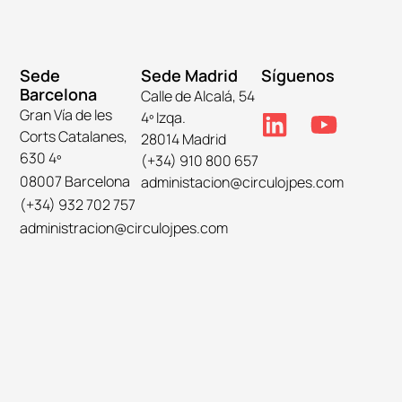
Sede
Sede Madrid
Síguenos
Barcelona
Calle de Alcalá, 54
Gran Vía de les
4º Izqa.
Corts Catalanes,
28014 Madrid
630 4º
(+34) 910 800 657
08007 Barcelona
administacion@circulojpes.com
(+34) 932 702 757
administracion@circulojpes.com