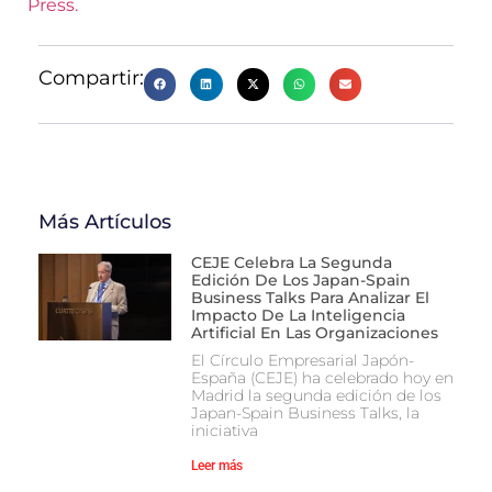
Press.
Compartir:
Más Artículos
CEJE Celebra La Segunda
Edición De Los Japan-Spain
Business Talks Para Analizar El
Impacto De La Inteligencia
Artificial En Las Organizaciones
El Círculo Empresarial Japón-
España (CEJE) ha celebrado hoy en
Madrid la segunda edición de los
Japan-Spain Business Talks, la
iniciativa
Leer más