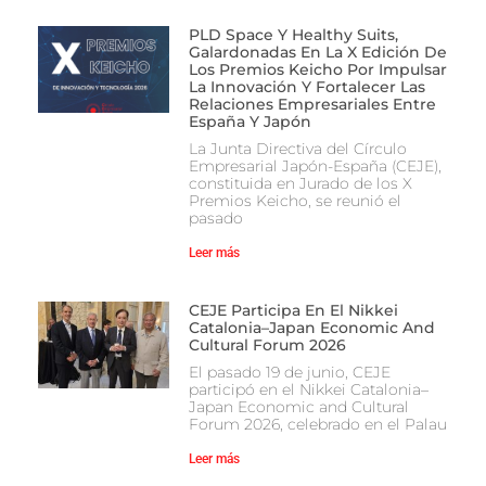
PLD Space Y Healthy Suits,
Galardonadas En La X Edición De
Los Premios Keicho Por Impulsar
La Innovación Y Fortalecer Las
Relaciones Empresariales Entre
España Y Japón
La Junta Directiva del Círculo
Empresarial Japón-España (CEJE),
constituida en Jurado de los X
Premios Keicho, se reunió el
pasado
Leer más
CEJE Participa En El Nikkei
Catalonia–Japan Economic And
Cultural Forum 2026
El pasado 19 de junio, CEJE
participó en el Nikkei Catalonia–
Japan Economic and Cultural
Forum 2026, celebrado en el Palau
Leer más