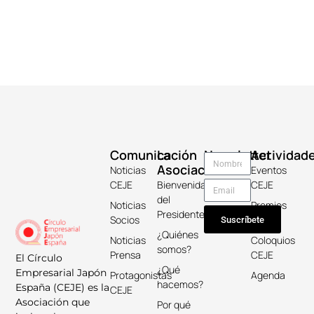
Comunicación
La
Newsletter
Actividad
Asociación
Noticias
Eventos
CEJE
Bienvenida
CEJE
del
Noticias
Premios
Presidente
Socios
Keicho
Suscríbete
¿Quiénes
Noticias
Coloquios
somos?
Prensa
CEJE
El Círculo
¿Qué
Empresarial Japón
Protagonistas
Agenda
hacemos?
España (CEJE) es la
CEJE
Asociación que
Por qué