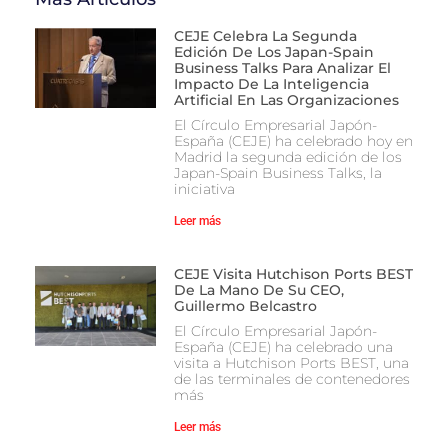
CEJE Celebra La Segunda
Edición De Los Japan-Spain
Business Talks Para Analizar El
Impacto De La Inteligencia
Artificial En Las Organizaciones
El Círculo Empresarial Japón-
España (CEJE) ha celebrado hoy en
Madrid la segunda edición de los
Japan-Spain Business Talks, la
iniciativa
Leer más
CEJE Visita Hutchison Ports BEST
De La Mano De Su CEO,
Guillermo Belcastro
El Círculo Empresarial Japón-
España (CEJE) ha celebrado una
visita a Hutchison Ports BEST, una
de las terminales de contenedores
más
Leer más