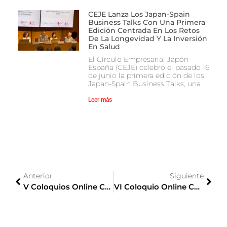
CEJE Lanza Los Japan-Spain
Business Talks Con Una Primera
Edición Centrada En Los Retos
De La Longevidad Y La Inversión
En Salud
El Círculo Empresarial Japón-
España (CEJE) celebró el pasado 16
de junio la primera edición de los
Japan-Spain Business Talks, una
Leer más
Anterior
Siguiente
V Coloquios Online CEJE: La Importancia Del Compliance En Tiempos De Crisis
VI Coloquio Online CEJE: Japón, Después Del Covid-19