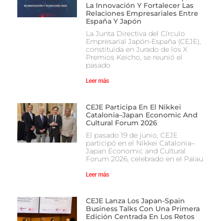
La Innovación Y Fortalecer Las
Relaciones Empresariales Entre
España Y Japón
La Junta Directiva del Círculo
Empresarial Japón-España (CEJE),
constituida en Jurado de los X
Premios Keicho, se reunió el
pasado
Leer más
CEJE Participa En El Nikkei
Catalonia–Japan Economic And
Cultural Forum 2026
El pasado 19 de junio, CEJE
participó en el Nikkei Catalonia–
Japan Economic and Cultural
Forum 2026, celebrado en el Palau
Leer más
CEJE Lanza Los Japan-Spain
Business Talks Con Una Primera
Edición Centrada En Los Retos