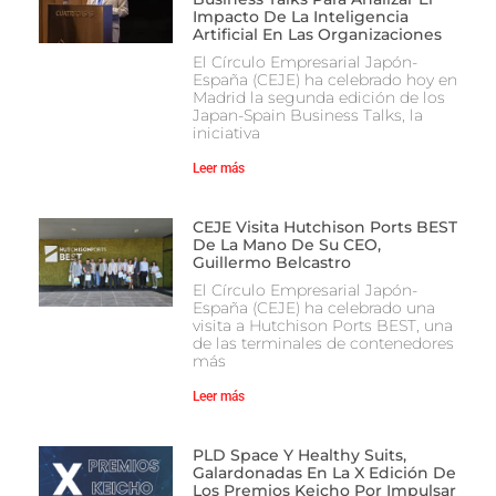
Impacto De La Inteligencia
Artificial En Las Organizaciones
El Círculo Empresarial Japón-
España (CEJE) ha celebrado hoy en
Madrid la segunda edición de los
Japan-Spain Business Talks, la
iniciativa
Leer más
CEJE Visita Hutchison Ports BEST
De La Mano De Su CEO,
Guillermo Belcastro
El Círculo Empresarial Japón-
España (CEJE) ha celebrado una
visita a Hutchison Ports BEST, una
de las terminales de contenedores
más
Leer más
PLD Space Y Healthy Suits,
Galardonadas En La X Edición De
Los Premios Keicho Por Impulsar