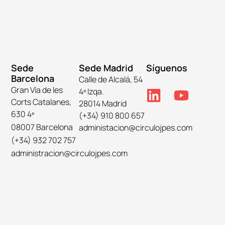
Sede
Sede Madrid
Síguenos
Barcelona
Calle de Alcalá, 54
Gran Vía de les
4º Izqa.
Corts Catalanes,
28014 Madrid
630 4º
(+34) 910 800 657
08007 Barcelona
administacion@circulojpes.com
(+34) 932 702 757
administracion@circulojpes.com