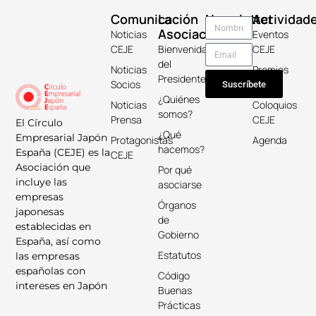
Comunicación
La
Newsletter
Actividad
Asociación
Noticias
Eventos
CEJE
Bienvenida
CEJE
del
Noticias
Premios
Presidente
Socios
Keicho
Suscríbete
¿Quiénes
Noticias
Coloquios
somos?
Prensa
CEJE
El Círculo
¿Qué
Empresarial Japón
Protagonistas
Agenda
hacemos?
España (CEJE) es la
CEJE
Asociación que
Por qué
incluye las
asociarse
empresas
Órganos
japonesas
de
establecidas en
Gobierno
España, así como
Estatutos
las empresas
españolas con
Código
intereses en Japón
Buenas
Prácticas