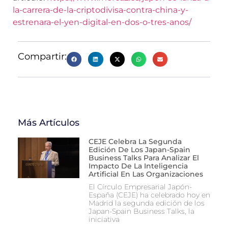
la-carrera-de-la-criptodivisa-contra-china-y-
estrenara-el-yen-digital-en-dos-o-tres-anos/
Compartir:
Más Artículos
CEJE Celebra La Segunda
Edición De Los Japan-Spain
Business Talks Para Analizar El
Impacto De La Inteligencia
Artificial En Las Organizaciones
El Círculo Empresarial Japón-
España (CEJE) ha celebrado hoy en
Madrid la segunda edición de los
Japan-Spain Business Talks, la
iniciativa