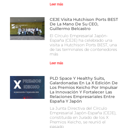
Leer más
CEJE Visita Hutchison Ports BEST
De La Mano De Su CEO,
Guillermo Belcastro
El Círculo Empresarial Japón-
España (CEJE) ha celebrado una
visita a Hutchison Ports BEST, una
de las terminales de contenedores
más
Leer más
PLD Space Y Healthy Suits,
Galardonadas En La X Edición De
Los Premios Keicho Por Impulsar
La Innovación Y Fortalecer Las
Relaciones Empresariales Entre
España Y Japón
La Junta Directiva del Círculo
Empresarial Japón-España (CEJE),
constituida en Jurado de los X
Premios Keicho, se reunió el
pasado