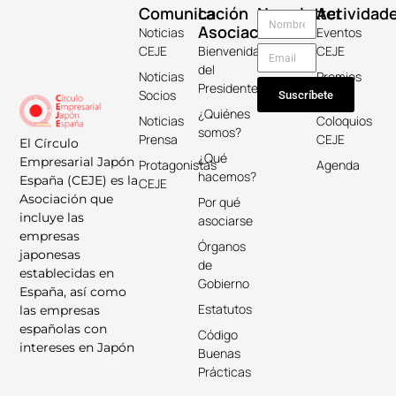
Comunicación
La
Newsletter
Actividad
Asociación
Noticias
Eventos
CEJE
Bienvenida
CEJE
del
Noticias
Premios
Presidente
Socios
Keicho
Suscríbete
¿Quiénes
Noticias
Coloquios
somos?
Prensa
CEJE
El Círculo
¿Qué
Empresarial Japón
Protagonistas
Agenda
hacemos?
España (CEJE) es la
CEJE
Asociación que
Por qué
incluye las
asociarse
empresas
Órganos
japonesas
de
establecidas en
Gobierno
España, así como
Estatutos
las empresas
españolas con
Código
intereses en Japón
Buenas
Prácticas