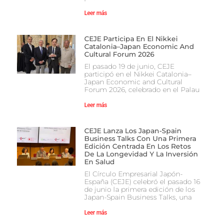
Leer más
CEJE Participa En El Nikkei
Catalonia–Japan Economic And
Cultural Forum 2026
El pasado 19 de junio, CEJE
participó en el Nikkei Catalonia–
Japan Economic and Cultural
Forum 2026, celebrado en el Palau
Leer más
CEJE Lanza Los Japan-Spain
Business Talks Con Una Primera
Edición Centrada En Los Retos
De La Longevidad Y La Inversión
En Salud
El Círculo Empresarial Japón-
España (CEJE) celebró el pasado 16
de junio la primera edición de los
Japan-Spain Business Talks, una
Leer más