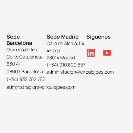
Sede
Sede Madrid
Síguenos
Barcelona
Calle de Alcalá, 54
Gran Vía de les
4º Izqa.
Corts Catalanes,
28014 Madrid
630 4º
(+34) 910 800 657
08007 Barcelona
administacion@circulojpes.com
(+34) 932 702 757
administracion@circulojpes.com