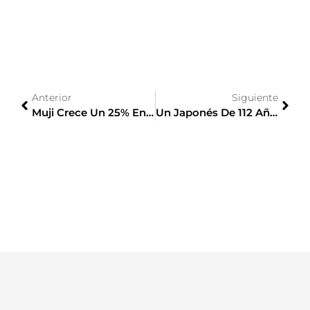
Anterior
Siguiente
Muji Crece Un 25% En España En 2019
Un Japonés De 112 Años, Reconocido Como El Hombre Más Viejo Del Mundo