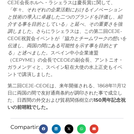
CEJE会長ホルヘ・ラシェラスは慶長賞に関して、
「年々、それぞれの企業活動におけるイノベーション
と技術の導入に卓越した二つのブランドを評価し、紹
介する事を目的としている」と延べ、その重要さを強
調しました。
さらにラシェラスは、この第二回CEJE-
CEOE祝賀会イベントが
「協力とチームワークの想いを
伝達し、両国の間にある可能性を示す事を目的とす
る」と述べました
。
スペイン中小企業連盟
（CEPYME）の会長でCEOEの副会長、アントニオ・
ガラメンディと、スペイン駐在大使の水上正史もイベ
ントで講演しました。
第二回CEJE-CEOEは、来年開催される、1868年11月12
日に両国の間で友好通商条約が調印された事で成立し
た、日西間の外交および貿易関係樹立の
150周年記念祝
いの前哨戦でした。
Compartir: