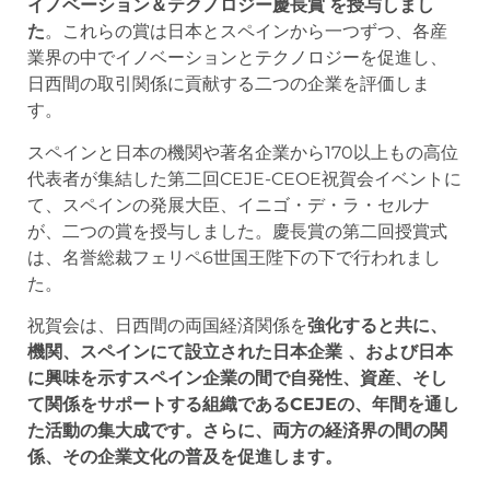
イノベーション＆テクノロジー慶長賞
を授与しまし
た
。これらの賞は日本とスペインから一つずつ、各産
業界の中でイノベーションとテクノロジーを促進し、
日西間の取引関係に貢献する二つの企業を評価しま
す。
スペインと日本の機関や著名企業から170以上もの高位
代表者が集結した第二回CEJE-CEOE祝賀会イベントに
て、スペインの発展大臣、イニゴ・デ・ラ・セルナ
が、二つの賞を授与しました。慶長賞の第二回授賞式
は、名誉総裁フェリペ6世国王陛下の下で行われまし
た。
祝賀会は、日西間の両国経済関係を
強化すると共に、
機関、スペインにて設立された日本企業 、および日本
に興味を示すスペイン企業の間で自発性、資産、そし
て関係をサポートする組織であるCEJEの、年間を通し
た活動の集大成です。さらに、両方の経済界の間の関
係、その企業文化の普及を促進します。