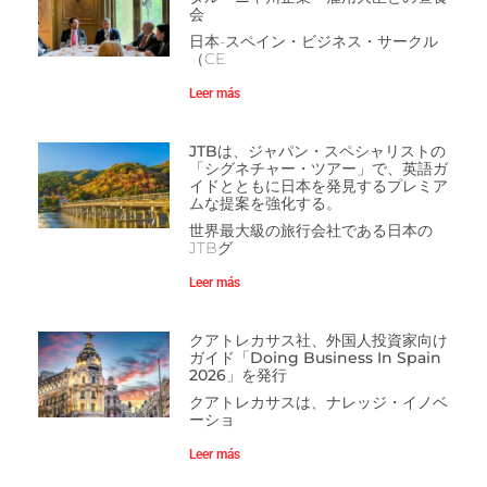
会
日本-スペイン・ビジネス・サークル
（CE
Leer más
JTBは、ジャパン・スペシャリストの
「シグネチャー・ツアー」で、英語ガ
イドとともに日本を発見するプレミア
ムな提案を強化する。
世界最大級の旅行会社である日本の
JTBグ
Leer más
クアトレカサス社、外国人投資家向け
ガイド「Doing Business In Spain
2026」を発行
クアトレカサスは、ナレッジ・イノベ
ーショ
Leer más