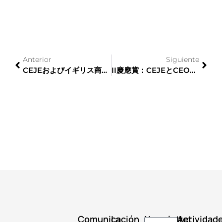
Anterior
Siguiente
CEJEおよびイギリス商工会議所が、EU離脱がヨーロッパ内の日本企業およびイギリス企業にもたらす影響について議論
II慶應賞：CEJEとCEOEがイベリアと日産の企業に報いる
Comunicación
La
Newsletter
Actividad