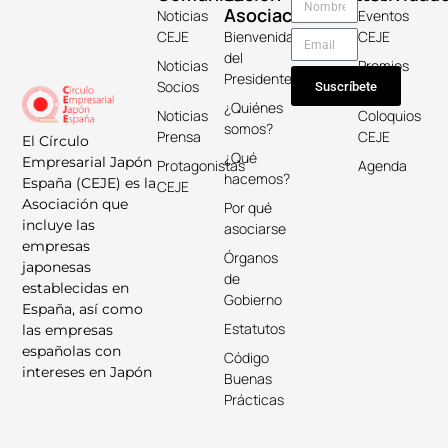
Asociación
Noticias
Eventos
CEJE
Bienvenida
CEJE
del
Noticias
Premios
Presidente
Socios
Keicho
Suscríbete
¿Quiénes
Noticias
Coloquios
somos?
Prensa
CEJE
El Círculo
¿Qué
Empresarial Japón
Protagonistas
Agenda
hacemos?
España (CEJE) es la
CEJE
Asociación que
Por qué
incluye las
asociarse
empresas
Órganos
japonesas
de
establecidas en
Gobierno
España, así como
Estatutos
las empresas
españolas con
Código
intereses en Japón
Buenas
Prácticas