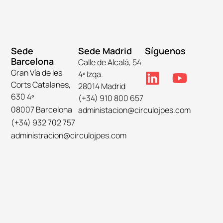
Sede
Sede Madrid
Síguenos
Barcelona
Calle de Alcalá, 54
Gran Vía de les
4º Izqa.
Corts Catalanes,
28014 Madrid
630 4º
(+34) 910 800 657
08007 Barcelona
administacion@circulojpes.com
(+34) 932 702 757
administracion@circulojpes.com