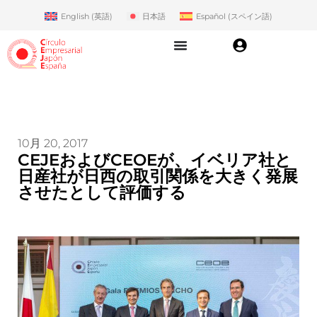
English
(
英語
)
日本語
Español
(
スペイン語
)
10月 20, 2017
CEJEおよびCEOEが、イベリア社と
日産社が日西の取引関係を大きく発展
させたとして評価する