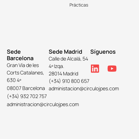
Prácticas
Sede
Sede Madrid
Síguenos
Barcelona
Calle de Alcalá, 54
Gran Vía de les
4º Izqa.
Corts Catalanes,
28014 Madrid
630 4º
(+34) 910 800 657
08007 Barcelona
administacion@circulojpes.com
(+34) 932 702 757
administracion@circulojpes.com