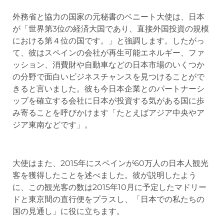
外務省と協力の国家の元秘書のベニート大使は、日本
が「世界第3位の経済大国であり、直接外国投資の規模
における第４位の国です。」と強調します。したがっ
て、彼はスペインの会社が再生可能エネルギー、ファ
ッション、消費財や自動車などの日本市場のいくつか
の分野で面白いビジネスチャンスを見つけることがで
きると言いました。彼も今日本企業とのパートナーシ
ップを確立する会社に日本が投資する気がある国に歩
み寄ることを呼びかけます「たとえばアジア中央やア
ジア東南などです」。
大使はまた、2015年にスペインが60万人の日本人観光
客を獲得したことを述べました。彼が説明したよう
に、この観光客の数は2015年10月に予定したマドリー
ドと東京間の直行便をプラスし、「日本での私たちの
国の見通し」に役に立ちます。