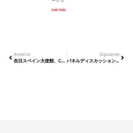
ーショ
Leer más
Anterior
Siguiente
在日スペイン大使館、CEJEの名誉会員に
パネルディスカッション「日本：魅力あふれる市場」、成功に終わる