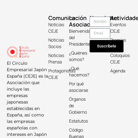
Comunicación
La
Newsletter
Actividad
Asociación
Noticias
Eventos
CEJE
Bienvenida
CEJE
del
Noticias
Premios
Presidente
Socios
Keicho
Suscríbete
¿Quiénes
Noticias
Coloquios
somos?
Prensa
CEJE
El Círculo
¿Qué
Empresarial Japón
Protagonistas
Agenda
hacemos?
España (CEJE) es la
CEJE
Asociación que
Por qué
incluye las
asociarse
empresas
Órganos
japonesas
de
establecidas en
Gobierno
España, así como
Estatutos
las empresas
españolas con
Código
intereses en Japón
Buenas