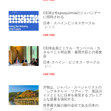
CEJEがExpoquimiaのジャパンデー
に招待される
日本・スペインビジネスサークル
（CEJE
Leer más
CEJE会員とミケル・サンペール・カ
タルーニャ州企業・雇用大臣との昼食
会
日本-スペイン・ビジネス・サークル
（CE
Leer más
JTBは、ジャパン・スペシャリストの
「シグネチャー・ツアー」で、英語ガ
イドとともに日本を発見するプレミア
ムな提案を強化する。
世界最大級の旅行会社である日本の
JTBグ