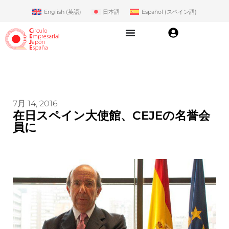
English
(
英語
)
日本語
Español
(
スペイン語
)
7月 14, 2016
在日スペイン大使館、CEJEの名誉会
員に