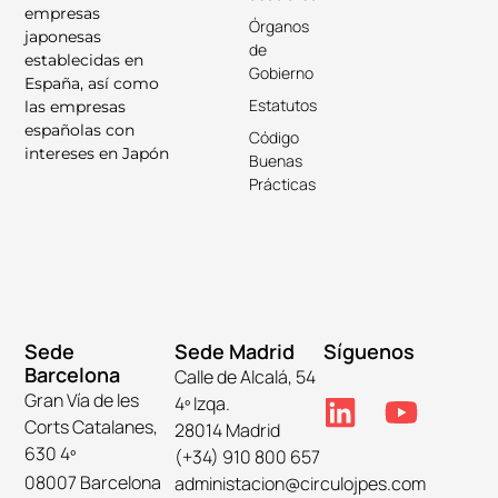
empresas
Órganos
japonesas
de
establecidas en
Gobierno
España, así como
Estatutos
las empresas
españolas con
Código
intereses en Japón
Buenas
Prácticas
Sede
Sede Madrid
Síguenos
Barcelona
Calle de Alcalá, 54
Gran Vía de les
4º Izqa.
Corts Catalanes,
28014 Madrid
630 4º
(+34) 910 800 657
08007 Barcelona
administacion@circulojpes.com