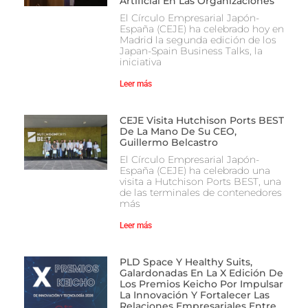
Artificial En Las Organizaciones
El Círculo Empresarial Japón-
España (CEJE) ha celebrado hoy en
Madrid la segunda edición de los
Japan-Spain Business Talks, la
iniciativa
Leer más
CEJE Visita Hutchison Ports BEST
De La Mano De Su CEO,
Guillermo Belcastro
El Círculo Empresarial Japón-
España (CEJE) ha celebrado una
visita a Hutchison Ports BEST, una
de las terminales de contenedores
más
Leer más
PLD Space Y Healthy Suits,
Galardonadas En La X Edición De
Los Premios Keicho Por Impulsar
La Innovación Y Fortalecer Las
Relaciones Empresariales Entre