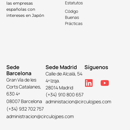
Estatutos
las empresas
españolas con
Código
intereses en Japón
Buenas
Prácticas
Sede
Sede Madrid
Síguenos
Barcelona
Calle de Alcalá, 54
Gran Vía de les
4º Izqa.
Corts Catalanes,
28014 Madrid
630 4º
(+34) 910 800 657
08007 Barcelona
administacion@circulojpes.com
(+34) 932 702 757
administracion@circulojpes.com