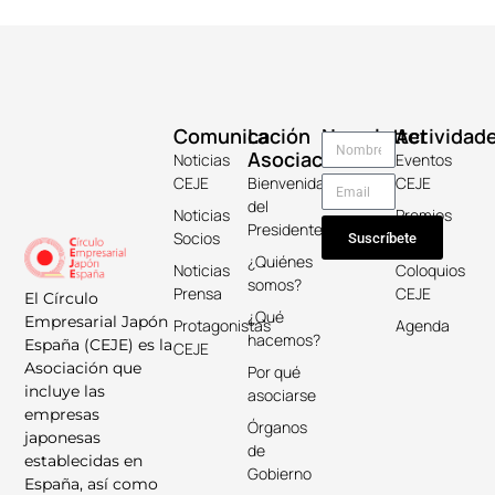
Comunicación
La
Newsletter
Actividad
Asociación
Noticias
Eventos
CEJE
Bienvenida
CEJE
del
Noticias
Premios
Presidente
Socios
Keicho
Suscríbete
¿Quiénes
Noticias
Coloquios
somos?
Prensa
CEJE
El Círculo
¿Qué
Empresarial Japón
Protagonistas
Agenda
hacemos?
España (CEJE) es la
CEJE
Asociación que
Por qué
incluye las
asociarse
empresas
Órganos
japonesas
de
establecidas en
Gobierno
España, así como