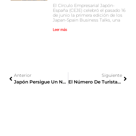
El Círculo Empresarial Japón-
España (CEJE) celebró el pasado 16
de junio la primera edición de los
Japan-Spain Business Talks, una
Leer más
Anterior
Siguiente
Japón Persigue Un Nuevo Milagro Económico
El Número De Turistas Españoles Que Visitó Japón Creció Un 19 % En 2018