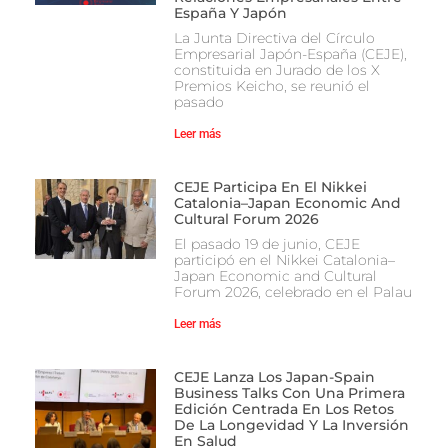
España Y Japón
La Junta Directiva del Círculo
Empresarial Japón-España (CEJE),
constituida en Jurado de los X
Premios Keicho, se reunió el
pasado
Leer más
CEJE Participa En El Nikkei
Catalonia–Japan Economic And
Cultural Forum 2026
El pasado 19 de junio, CEJE
participó en el Nikkei Catalonia–
Japan Economic and Cultural
Forum 2026, celebrado en el Palau
Leer más
CEJE Lanza Los Japan-Spain
Business Talks Con Una Primera
Edición Centrada En Los Retos
De La Longevidad Y La Inversión
En Salud