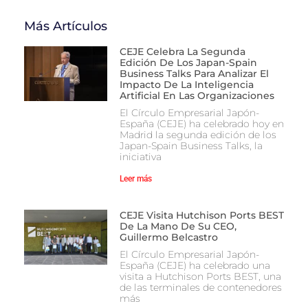
Más Artículos
CEJE Celebra La Segunda
Edición De Los Japan-Spain
Business Talks Para Analizar El
Impacto De La Inteligencia
Artificial En Las Organizaciones
El Círculo Empresarial Japón-
España (CEJE) ha celebrado hoy en
Madrid la segunda edición de los
Japan-Spain Business Talks, la
iniciativa
Leer más
CEJE Visita Hutchison Ports BEST
De La Mano De Su CEO,
Guillermo Belcastro
El Círculo Empresarial Japón-
España (CEJE) ha celebrado una
visita a Hutchison Ports BEST, una
de las terminales de contenedores
más