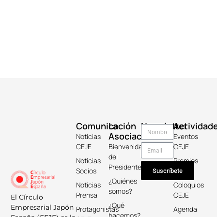
Comunicación
La
Newsletter
Actividad
Asociación
Noticias
Eventos
CEJE
Bienvenida
CEJE
del
Noticias
Premios
Presidente
Socios
Keicho
Suscríbete
¿Quiénes
Noticias
Coloquios
somos?
Prensa
CEJE
El Círculo
¿Qué
Empresarial Japón
Protagonistas
Agenda
hacemos?