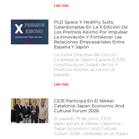
Leer más
PLD Space Y Healthy Suits,
Galardonadas En La X Edición De
Los Premios Keicho Por Impulsar
La Innovación Y Fortalecer Las
Relaciones Empresariales Entre
España Y Japón
La Junta Directiva del Círculo
Empresarial Japón-España (CEJE),
constituida en Jurado de los X
Premios Keicho, se reunió el
pasado
Leer más
CEJE Participa En El Nikkei
Catalonia–Japan Economic And
Cultural Forum 2026
El pasado 19 de junio, CEJE
participó en el Nikkei Catalonia–
Japan Economic and Cultural
Forum 2026, celebrado en el Palau