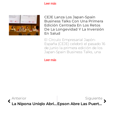
Leer más
CEJE Lanza Los Japan-Spain
Business Talks Con Una Primera
Edición Centrada En Los Retos
De La Longevidad Y La Inversión
En Salud
El Círculo Empresarial Japón-
España (CEJE) celebró el pasado 16
de junio la primera edición de los
Japan-Spain Business Talks, una
Leer más
Anterior
Siguiente
La Nipona Uniqlo Abrirá En Barcelona Su Primera Tienda En España
Epson Abre Las Puertas De Su Nueva Sede En Sant Cugat Del Vallès