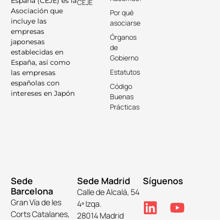
España (CEJE) es la
CEJE
Asociación que
Por qué
incluye las
asociarse
empresas
Órganos
japonesas
de
establecidas en
Gobierno
España, así como
Estatutos
las empresas
españolas con
Código
intereses en Japón
Buenas
Prácticas
Sede
Sede Madrid
Síguenos
Barcelona
Calle de Alcalá, 54
Gran Vía de les
4º Izqa.
Corts Catalanes,
28014 Madrid