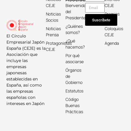
CEJE
Bienvenida
CEJE
del
Noticias
Premios
Presidente
Socios
Keicho
Suscríbete
¿Quiénes
Noticias
Coloquios
somos?
Prensa
CEJE
El Círculo
¿Qué
Empresarial Japón
Protagonistas
Agenda
hacemos?
España (CEJE) es la
CEJE
Asociación que
Por qué
incluye las
asociarse
empresas
Órganos
japonesas
de
establecidas en
Gobierno
España, así como
Estatutos
las empresas
españolas con
Código
intereses en Japón
Buenas
Prácticas