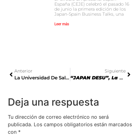
España (CEJE) celebró el pasado 16
de junio la primera edición de los
Japan-Spain Business Talks, una
Leer más
Anterior
Siguiente
La Universidad De Salamanca Acoge La X Reunión De Estudios Asiáticos 2022
“JAPAN DESU”, La Vanguardia Del Diseño Japonés En Madrid
Deja una respuesta
Tu dirección de correo electrónico no será
publicada.
Los campos obligatorios están marcados
con
*