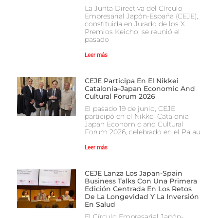
La Junta Directiva del Círculo
Empresarial Japón-España (CEJE),
constituida en Jurado de los X
Premios Keicho, se reunió el
pasado
Leer más
CEJE Participa En El Nikkei
Catalonia–Japan Economic And
Cultural Forum 2026
El pasado 19 de junio, CEJE
participó en el Nikkei Catalonia–
Japan Economic and Cultural
Forum 2026, celebrado en el Palau
Leer más
CEJE Lanza Los Japan-Spain
Business Talks Con Una Primera
Edición Centrada En Los Retos
De La Longevidad Y La Inversión
En Salud
El Círculo Empresarial Japón-