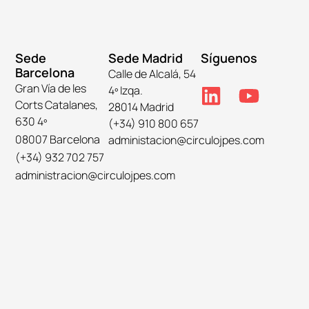
Sede
Sede Madrid
Síguenos
Barcelona
Calle de Alcalá, 54
Gran Vía de les
4º Izqa.
Corts Catalanes,
28014 Madrid
630 4º
(+34) 910 800 657
08007 Barcelona
administacion@circulojpes.com
(+34) 932 702 757
administracion@circulojpes.com