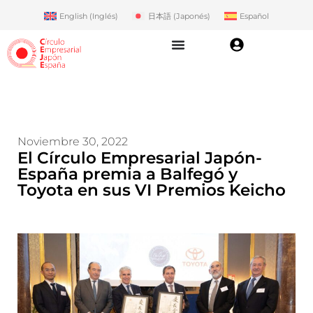
English
(
Inglés
)
日本語
(
Japonés
)
Español
Noviembre 30, 2022
El Círculo Empresarial Japón-
España premia a Balfegó y
Toyota en sus VI Premios Keicho