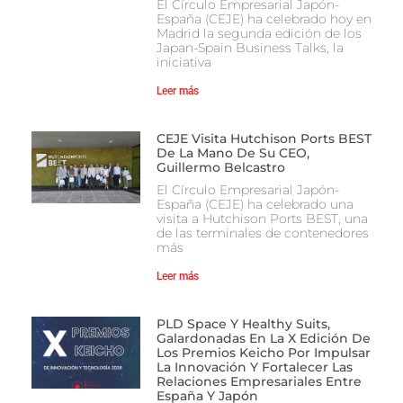
El Círculo Empresarial Japón-
España (CEJE) ha celebrado hoy en
Madrid la segunda edición de los
Japan-Spain Business Talks, la
iniciativa
Leer más
CEJE Visita Hutchison Ports BEST
De La Mano De Su CEO,
Guillermo Belcastro
El Círculo Empresarial Japón-
España (CEJE) ha celebrado una
visita a Hutchison Ports BEST, una
de las terminales de contenedores
más
Leer más
PLD Space Y Healthy Suits,
Galardonadas En La X Edición De
Los Premios Keicho Por Impulsar
La Innovación Y Fortalecer Las
Relaciones Empresariales Entre
España Y Japón