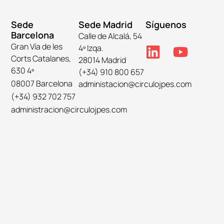
Sede
Sede Madrid
Síguenos
Barcelona
Calle de Alcalá, 54
Gran Vía de les
4º Izqa.
Corts Catalanes,
28014 Madrid
630 4º
(+34) 910 800 657
08007 Barcelona
administacion@circulojpes.com
(+34) 932 702 757
administracion@circulojpes.com