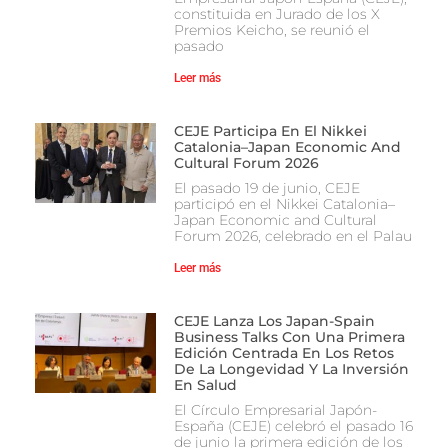
constituida en Jurado de los X
Premios Keicho, se reunió el
pasado
Leer más
CEJE Participa En El Nikkei
Catalonia–Japan Economic And
Cultural Forum 2026
El pasado 19 de junio, CEJE
participó en el Nikkei Catalonia–
Japan Economic and Cultural
Forum 2026, celebrado en el Palau
Leer más
CEJE Lanza Los Japan-Spain
Business Talks Con Una Primera
Edición Centrada En Los Retos
De La Longevidad Y La Inversión
En Salud
El Círculo Empresarial Japón-
España (CEJE) celebró el pasado 16
de junio la primera edición de los