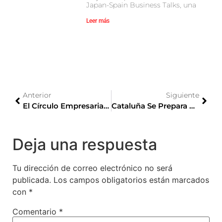
Japan-Spain Business Talks, una
Leer más
Anterior
Siguiente
El Círculo Empresarial Japón-España Da La Bienvenida Al Nuevo Embajador De España En Japón, Íñigo De Palacio España
Cataluña Se Prepara Para La Expo Universal De Osaka 2025
Deja una respuesta
Tu dirección de correo electrónico no será
publicada.
Los campos obligatorios están marcados
con
*
Comentario
*