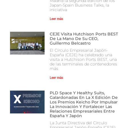
Madrid la segunda edición de los
Japan-Spain Business Talks, la
iniciativa
Leer más
CEJE Visita Hutchison Ports BEST
De La Mano De Su CEO,
Guillermo Belcastro
El Círculo Empresarial Japón-
España (CEJE) ha celebrado una
visita a Hutchison Ports BEST, una
de las terminales de contenedores
más
Leer más
PLD Space Y Healthy Suits,
Galardonadas En La X Edición De
Los Premios Keicho Por Impulsar
La Innovación Y Fortalecer Las
Relaciones Empresariales Entre
España Y Japón
La Junta Directiva del Círculo
Empresarial Japón-España (CEJE),