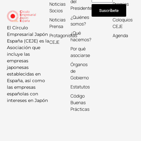
del
Noticias
Premios
Presidente
Socios
Keicho
Suscríbete
¿Quiénes
Noticias
Coloquios
somos?
Prensa
CEJE
El Círculo
¿Qué
Empresarial Japón
Protagonistas
Agenda
hacemos?
España (CEJE) es la
CEJE
Asociación que
Por qué
incluye las
asociarse
empresas
Órganos
japonesas
de
establecidas en
Gobierno
España, así como
Estatutos
las empresas
españolas con
Código
intereses en Japón
Buenas
Prácticas