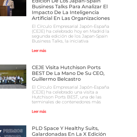
Edición De Los Japan-Spain
Business Talks Para Analizar El
Impacto De La Inteligencia
Artificial En Las Organizaciones
El Círculo Empresarial Japón-España
(CEJE) ha celebrado hoy en Madrid la
segunda edición de los Japan-Spain
Business Talks, la iniciativa
Leer más
CEJE Visita Hutchison Ports
BEST De La Mano De Su CEO,
Guillermo Belcastro
El Círculo Empresarial Japón-España
(CEJE) ha celebrado una visita a
Hutchison Ports BEST, una de las
terminales de contenedores más
Leer más
PLD Space Y Healthy Suits,
Galardonadas En La X Edición