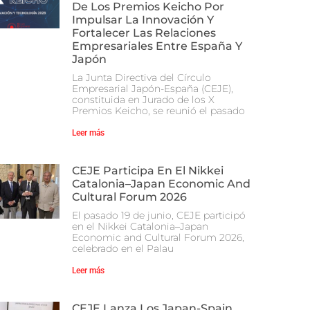
De Los Premios Keicho Por
Impulsar La Innovación Y
Fortalecer Las Relaciones
Empresariales Entre España Y
Japón
La Junta Directiva del Círculo
Empresarial Japón-España (CEJE),
constituida en Jurado de los X
Premios Keicho, se reunió el pasado
Leer más
CEJE Participa En El Nikkei
Catalonia–Japan Economic And
Cultural Forum 2026
El pasado 19 de junio, CEJE participó
en el Nikkei Catalonia–Japan
Economic and Cultural Forum 2026,
celebrado en el Palau
Leer más
CEJE Lanza Los Japan-Spain