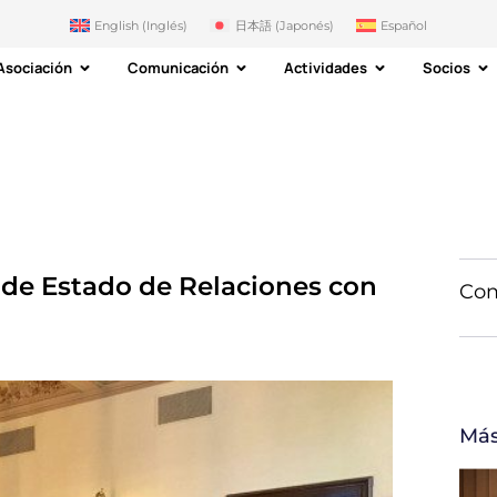
English
(
Inglés
)
日本語
(
Japonés
)
Español
Asociación
Comunicación
Actividades
Socios
o de Estado de Relaciones con
Com
Más