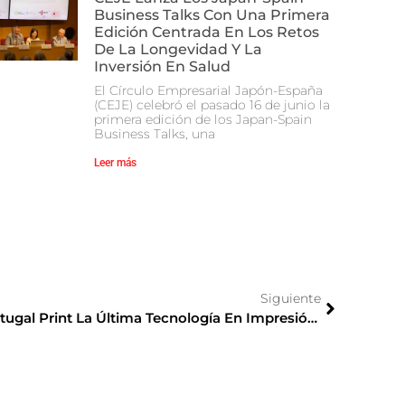
Business Talks Con Una Primera
Edición Centrada En Los Retos
De La Longevidad Y La
Inversión En Salud
El Círculo Empresarial Japón-España
(CEJE) celebró el pasado 16 de junio la
primera edición de los Japan-Spain
Business Talks, una
Leer más
Siguiente
Roland DG Presentará En Portugal Print La Última Tecnología En Impresión Digital