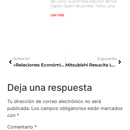
de junio la primera edición de los
Japan-Spain Business Talks, una
Leer más
Anterior
Siguiente
«Relaciones Económicas España-Japón: Buena Salud, Pero Hay Que Seguir Haciendo Ejercicio», Por Jorge Lasheras En Revista Capital
Mitsubishi Resucita La División Ralliart En Japón
Deja una respuesta
Tu dirección de correo electrónico no será
publicada.
Los campos obligatorios están marcados
con
*
Comentario
*