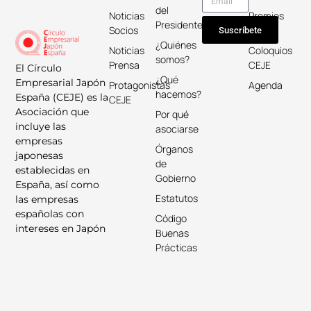
del
Noticias
Premios
Presidente
Socios
Keicho
Suscríbete
¿Quiénes
Noticias
Coloquios
somos?
Prensa
CEJE
El Círculo
¿Qué
Empresarial Japón
Protagonistas
Agenda
hacemos?
España (CEJE) es la
CEJE
Asociación que
Por qué
incluye las
asociarse
empresas
Órganos
japonesas
de
establecidas en
Gobierno
España, así como
Estatutos
las empresas
españolas con
Código
intereses en Japón
Buenas
Prácticas