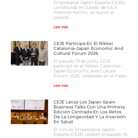
Empresarial Japón-España (CEJE),
constituida en Jurado de los X
Premios Keicho, se reunió el
pasado
Leer más
CEJE Participa En El Nikkei
Catalonia–Japan Economic And
Cultural Forum 2026
El pasado 19 de junio, CEJE
participó en el Nikkei Catalonia–
Japan Economic and Cultural
Forum 2026, celebrado en el Palau
Leer más
CEJE Lanza Los Japan-Spain
Business Talks Con Una Primera
Edición Centrada En Los Retos
De La Longevidad Y La Inversión
En Salud
El Círculo Empresarial Japón-
España (CEJE) celebró el pasado 16