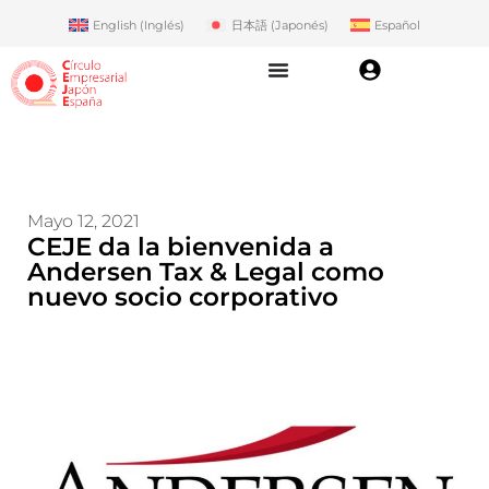
English
(
Inglés
)
日本語
(
Japonés
)
Español
Mayo 12, 2021
CEJE da la bienvenida a
Andersen Tax & Legal como
nuevo socio corporativo