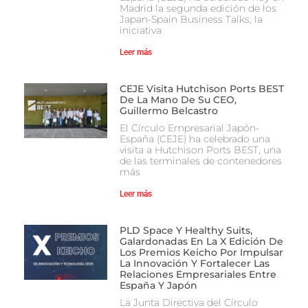
Madrid la segunda edición de los
Japan-Spain Business Talks, la
iniciativa
Leer más
CEJE Visita Hutchison Ports BEST
De La Mano De Su CEO,
Guillermo Belcastro
El Círculo Empresarial Japón-
España (CEJE) ha celebrado una
visita a Hutchison Ports BEST, una
de las terminales de contenedores
más
Leer más
PLD Space Y Healthy Suits,
Galardonadas En La X Edición De
Los Premios Keicho Por Impulsar
La Innovación Y Fortalecer Las
Relaciones Empresariales Entre
España Y Japón
La Junta Directiva del Círculo