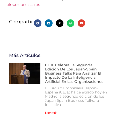
eleconomista.es
Compartir:
Más Artículos
CEJE Celebra La Segunda
Edición De Los Japan-Spain
Business Talks Para Analizar El
Impacto De La Inteligencia
Artificial En Las Organizaciones
El Círculo Empresarial Japón-
España (CEJE) ha celebrado hoy en
Madrid la segunda edición de los
Japan-Spain Business Talks, la
iniciativa
Leer más