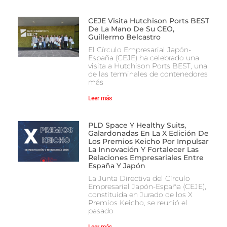
CEJE Visita Hutchison Ports BEST
De La Mano De Su CEO,
Guillermo Belcastro
El Círculo Empresarial Japón-
España (CEJE) ha celebrado una
visita a Hutchison Ports BEST, una
de las terminales de contenedores
más
Leer más
PLD Space Y Healthy Suits,
Galardonadas En La X Edición De
Los Premios Keicho Por Impulsar
La Innovación Y Fortalecer Las
Relaciones Empresariales Entre
España Y Japón
La Junta Directiva del Círculo
Empresarial Japón-España (CEJE),
constituida en Jurado de los X
Premios Keicho, se reunió el
pasado