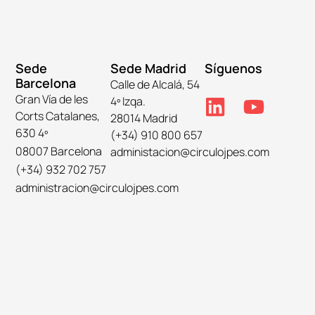
Sede
Sede Madrid
Síguenos
Barcelona
Calle de Alcalá, 54
Gran Vía de les
4º Izqa.
Corts Catalanes,
28014 Madrid
630 4º
(+34) 910 800 657
08007 Barcelona
administacion@circulojpes.com
(+34) 932 702 757
administracion@circulojpes.com