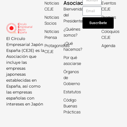
Asociación
Noticias
Eventos
CEJE
Bienvenida
CEJE
del
Noticias
Premios
Presidente
Socios
Keicho
Suscríbete
¿Quiénes
Noticias
Coloquios
somos?
Prensa
CEJE
El Círculo
¿Qué
Empresarial Japón
Protagonistas
Agenda
hacemos?
España (CEJE) es la
CEJE
Asociación que
Por qué
incluye las
asociarse
empresas
Órganos
japonesas
de
establecidas en
Gobierno
España, así como
Estatutos
las empresas
españolas con
Código
intereses en Japón
Buenas
Prácticas