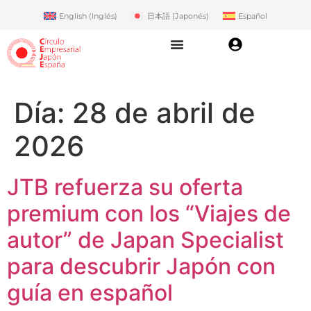
English
(
Inglés
)
日本語
(
Japonés
)
Español
Día:
28 de abril de
2026
JTB refuerza su oferta
premium con los “Viajes de
autor” de Japan Specialist
para descubrir Japón con
guía en español