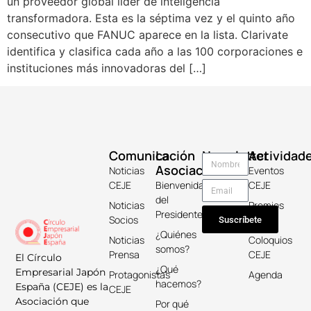
un proveedor global líder de inteligencia
transformadora. Esta es la séptima vez y el quinto año
consecutivo que FANUC aparece en la lista. Clarivate
identifica y clasifica cada año a las 100 corporaciones e
instituciones más innovadoras del […]
Comunicación
La
Newsletter
Actividad
Asociación
Noticias
Eventos
CEJE
Bienvenida
CEJE
del
Noticias
Premios
Presidente
Socios
Keicho
Suscríbete
¿Quiénes
Noticias
Coloquios
somos?
Prensa
CEJE
El Círculo
¿Qué
Empresarial Japón
Protagonistas
Agenda
hacemos?
España (CEJE) es la
CEJE
Asociación que
Por qué