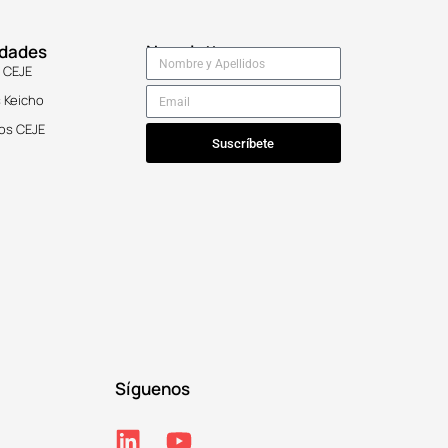
idades
Newsletter
 CEJE
 Keicho
os CEJE
Suscríbete
Síguenos