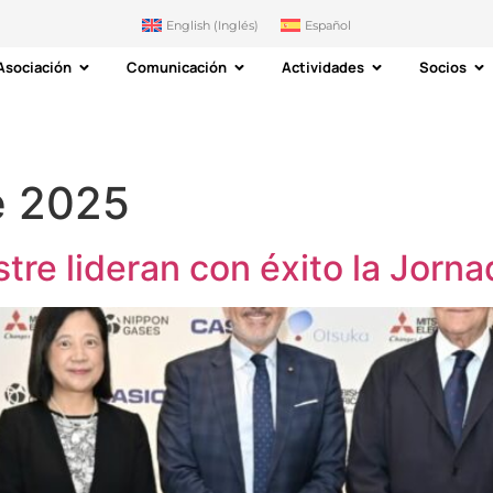
English
(
Inglés
)
Español
Asociación
Comunicación
Actividades
Socios
e 2025
stre lideran con éxito la Jor