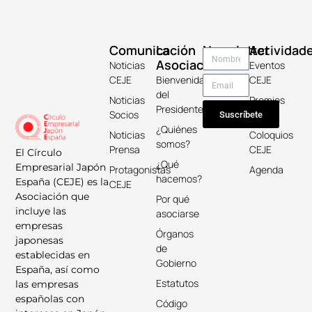
Comunicación
La
Newsletter
Actividad
Asociación
Noticias
Eventos
CEJE
Bienvenida
CEJE
del
Noticias
Premios
Presidente
Socios
Keicho
Suscríbete
¿Quiénes
Noticias
Coloquios
somos?
Prensa
CEJE
El Círculo
¿Qué
Empresarial Japón
Protagonistas
Agenda
hacemos?
España (CEJE) es la
CEJE
Asociación que
Por qué
incluye las
asociarse
empresas
Órganos
japonesas
de
establecidas en
Gobierno
España, así como
Estatutos
las empresas
españolas con
Código