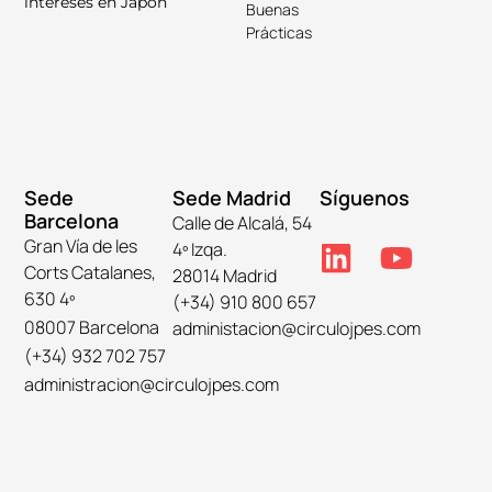
intereses en Japón
Buenas
Prácticas
Sede
Sede Madrid
Síguenos
Barcelona
Calle de Alcalá, 54
Gran Vía de les
4º Izqa.
Corts Catalanes,
28014 Madrid
630 4º
(+34) 910 800 657
08007 Barcelona
administacion@circulojpes.com
(+34) 932 702 757
administracion@circulojpes.com