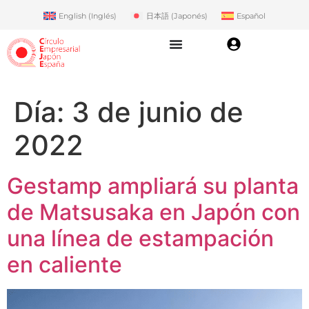
English
(
Inglés
)
日本語
(
Japonés
)
Español
Día:
3 de junio de
2022
Gestamp ampliará su planta
de Matsusaka en Japón con
una línea de estampación
en caliente