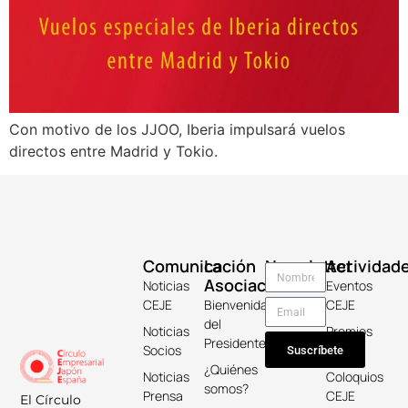
Con motivo de los JJOO, Iberia impulsará vuelos
directos entre Madrid y Tokio.
Comunicación
La
Newsletter
Actividad
Asociación
Noticias
Eventos
CEJE
Bienvenida
CEJE
del
Noticias
Premios
Presidente
Socios
Keicho
Suscríbete
¿Quiénes
Noticias
Coloquios
somos?
Prensa
CEJE
El Círculo