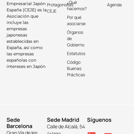
¿Qué
Empresarial Japón
Protagonistas
Agenda
hacemos?
España (CEJE) es la
CEJE
Asociación que
Por qué
incluye las
asociarse
empresas
Órganos
japonesas
de
establecidas en
Gobierno
España, así como
Estatutos
las empresas
españolas con
Código
intereses en Japón
Buenas
Prácticas
Sede
Sede Madrid
Síguenos
Barcelona
Calle de Alcalá, 54
Gran Vía de les
4º Izqa.