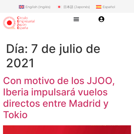
English
(
Inglés
)
日本語
(
Japonés
)
Español
Día:
7 de julio de
2021
Con motivo de los JJOO,
Iberia impulsará vuelos
directos entre Madrid y
Tokio