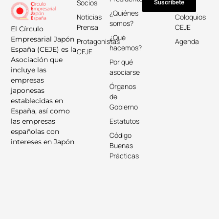
Socios
Keicho
Suscríbete
¿Quiénes
Noticias
Coloquios
somos?
Prensa
CEJE
El Círculo
¿Qué
Empresarial Japón
Protagonistas
Agenda
hacemos?
España (CEJE) es la
CEJE
Asociación que
Por qué
incluye las
asociarse
empresas
Órganos
japonesas
de
establecidas en
Gobierno
España, así como
Estatutos
las empresas
españolas con
Código
intereses en Japón
Buenas
Prácticas