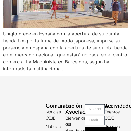
Uniqlo crece en España con la apertura de su quinta
tienda Uniqlo, la firma de moda japonesa, impulsa su
presencia en España con la apertura de su quinta tienda
en el mercado nacional, que estará ubicada en el centro
comercial La Maquinista en Barcelona, según ha
informado la multinacional.
Comunicación
La
Newsletter
Actividad
Asociación
Noticias
Eventos
CEJE
Bienvenida
CEJE
del
Noticias
Premios
Presidente