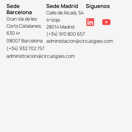
Sede
Sede Madrid
Síguenos
Barcelona
Calle de Alcalá, 54
Gran Vía de les
4º Izqa.
Corts Catalanes,
28014 Madrid
630 4º
(+34) 910 800 657
08007 Barcelona
administacion@circulojpes.com
(+34) 932 702 757
administracion@circulojpes.com