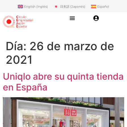
English
(
Inglés
)
日本語
(
Japonés
)
Español
Día:
26 de marzo de
2021
Uniqlo abre su quinta tienda
en España