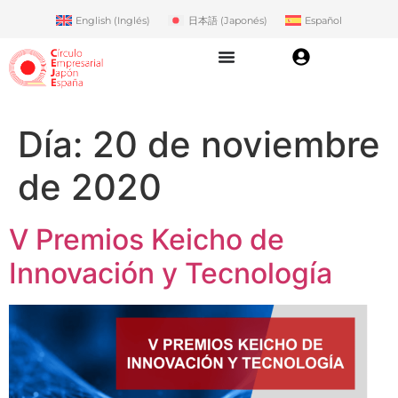
English
(
Inglés
)
日本語
(
Japonés
)
Español
Día:
20 de noviembre
de 2020
V Premios Keicho de
Innovación y Tecnología