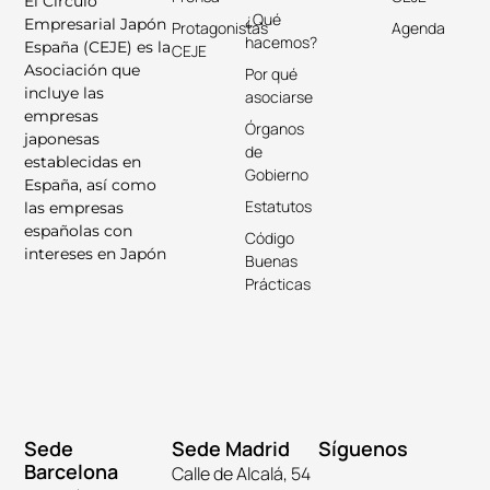
El Círculo
¿Qué
Empresarial Japón
Protagonistas
Agenda
hacemos?
España (CEJE) es la
CEJE
Asociación que
Por qué
incluye las
asociarse
empresas
Órganos
japonesas
de
establecidas en
Gobierno
España, así como
Estatutos
las empresas
españolas con
Código
intereses en Japón
Buenas
Prácticas
Sede
Sede Madrid
Síguenos
Barcelona
Calle de Alcalá, 54