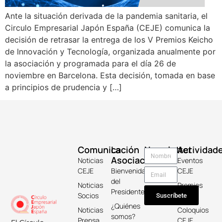
Ante la situación derivada de la pandemia sanitaria, el
Circulo Empresarial Japón España (CEJE) comunica la
decisión de retrasar la entrega de los V Premios Keicho
de Innovación y Tecnología, organizada anualmente por
la asociación y programada para el día 26 de
noviembre en Barcelona. Esta decisión, tomada en base
a principios de prudencia y […]
Comunicación
La
Newsletter
Actividad
Asociación
Noticias
Eventos
CEJE
Bienvenida
CEJE
del
Noticias
Premios
Presidente
Socios
Keicho
Suscríbete
¿Quiénes
Noticias
Coloquios
somos?
Prensa
CEJE