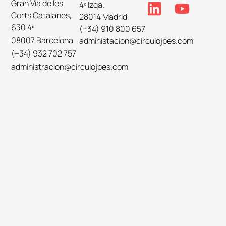
Gran Vía de les
4º Izqa.
Corts Catalanes,
28014 Madrid
630 4º
(+34) 910 800 657
08007 Barcelona
administacion@circulojpes.com
(+34) 932 702 757
administracion@circulojpes.com