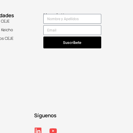
idades
Newsletter
 CEJE
 Keicho
os CEJE
Suscríbete
Síguenos