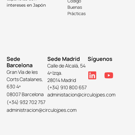
Código
intereses en Japón
Buenas
Prácticas
Sede
Sede Madrid
Síguenos
Barcelona
Calle de Alcalá, 54
Gran Vía de les
4º Izqa.
Corts Catalanes,
28014 Madrid
630 4º
(+34) 910 800 657
08007 Barcelona
administacion@circulojpes.com
(+34) 932 702 757
administracion@circulojpes.com