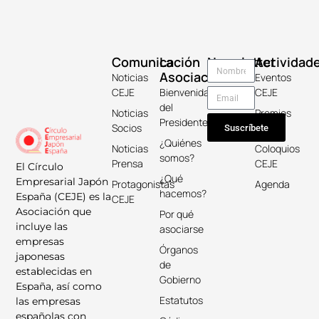
Comunicación
La
Newsletter
Actividad
Asociación
Noticias
Eventos
CEJE
Bienvenida
CEJE
del
Noticias
Premios
Presidente
Socios
Keicho
Suscríbete
¿Quiénes
Noticias
Coloquios
somos?
Prensa
CEJE
El Círculo
¿Qué
Empresarial Japón
Protagonistas
Agenda
hacemos?
España (CEJE) es la
CEJE
Asociación que
Por qué
incluye las
asociarse
empresas
Órganos
japonesas
de
establecidas en
Gobierno
España, así como
Estatutos
las empresas
españolas con