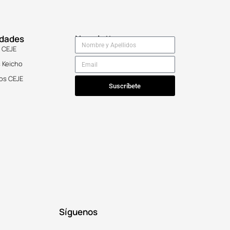
idades
Newsletter
 CEJE
 Keicho
os CEJE
Suscríbete
Síguenos