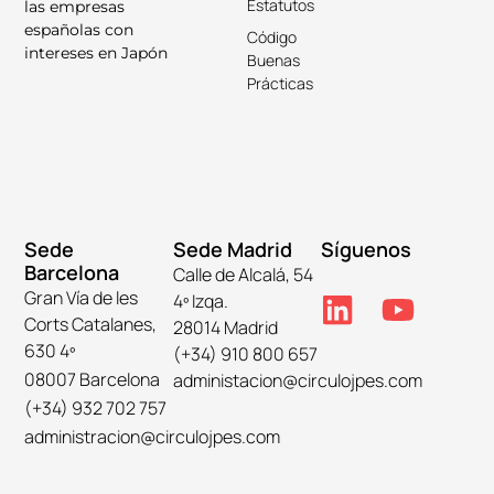
Estatutos
las empresas
españolas con
Código
intereses en Japón
Buenas
Prácticas
Sede
Sede Madrid
Síguenos
Barcelona
Calle de Alcalá, 54
Gran Vía de les
4º Izqa.
Corts Catalanes,
28014 Madrid
630 4º
(+34) 910 800 657
08007 Barcelona
administacion@circulojpes.com
(+34) 932 702 757
administracion@circulojpes.com