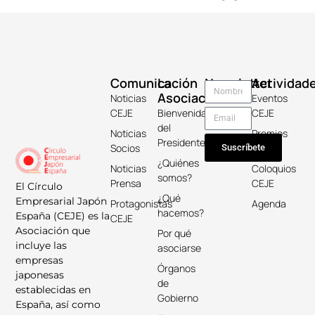
Comunicación
La
Newsletter
Actividad
Asociación
Noticias
Eventos
CEJE
Bienvenida
CEJE
del
Noticias
Premios
Presidente
Socios
Keicho
Suscríbete
¿Quiénes
Noticias
Coloquios
somos?
Prensa
CEJE
El Círculo
¿Qué
Empresarial Japón
Protagonistas
Agenda
hacemos?
España (CEJE) es la
CEJE
Asociación que
Por qué
incluye las
asociarse
empresas
Órganos
japonesas
de
establecidas en
Gobierno
España, así como