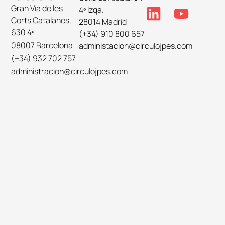
Gran Vía de les
4º Izqa.
Corts Catalanes,
28014 Madrid
630 4º
(+34) 910 800 657
08007 Barcelona
administacion@circulojpes.com
(+34) 932 702 757
administracion@circulojpes.com