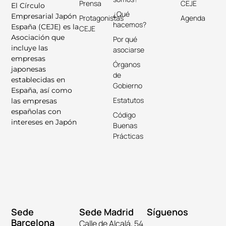
Prensa
CEJE
El Círculo
¿Qué
Empresarial Japón
Protagonistas
Agenda
hacemos?
España (CEJE) es la
CEJE
Asociación que
Por qué
incluye las
asociarse
empresas
Órganos
japonesas
de
establecidas en
Gobierno
España, así como
Estatutos
las empresas
españolas con
Código
intereses en Japón
Buenas
Prácticas
Sede
Sede Madrid
Síguenos
Barcelona
Calle de Alcalá, 54