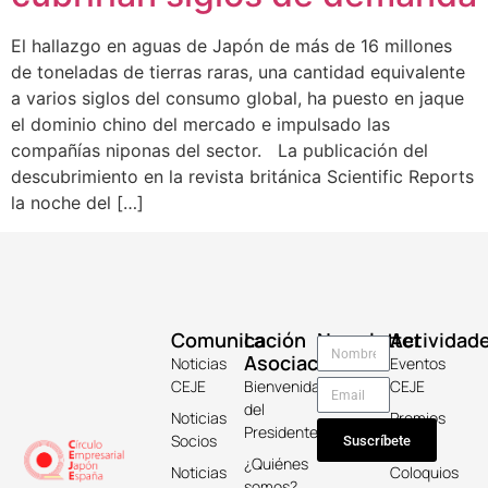
El hallazgo en aguas de Japón de más de 16 millones
de toneladas de tierras raras, una cantidad equivalente
a varios siglos del consumo global, ha puesto en jaque
el dominio chino del mercado e impulsado las
compañías niponas del sector. La publicación del
descubrimiento en la revista británica Scientific Reports
la noche del […]
Comunicación
La
Newsletter
Actividad
Asociación
Noticias
Eventos
CEJE
Bienvenida
CEJE
del
Noticias
Premios
Presidente
Socios
Keicho
Suscríbete
¿Quiénes
Noticias
Coloquios
somos?