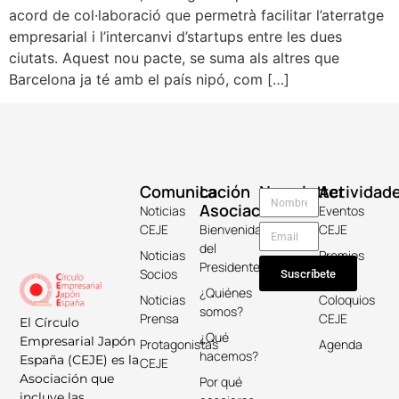
acord de col·laboració que permetrà facilitar l’aterratge
empresarial i l’intercanvi d’startups entre les dues
ciutats. Aquest nou pacte, se suma als altres que
Barcelona ja té amb el país nipó, com […]
Comunicación
La
Newsletter
Actividad
Asociación
Noticias
Eventos
CEJE
Bienvenida
CEJE
del
Noticias
Premios
Presidente
Socios
Keicho
Suscríbete
¿Quiénes
Noticias
Coloquios
somos?
Prensa
CEJE
El Círculo
¿Qué
Empresarial Japón
Protagonistas
Agenda
hacemos?
España (CEJE) es la
CEJE
Asociación que
Por qué
incluye las