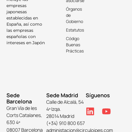
asociarse
empresas
Órganos
japonesas
de
establecidas en
Gobierno
España, así como
Estatutos
las empresas
españolas con
Código
intereses en Japón
Buenas
Prácticas
Sede
Sede Madrid
Síguenos
Barcelona
Calle de Alcalá, 54
Gran Vía de les
4º Izqa.
Corts Catalanes,
28014 Madrid
630 4º
(+34) 910 800 657
08007 Barcelona
administacion@circulojpes.com