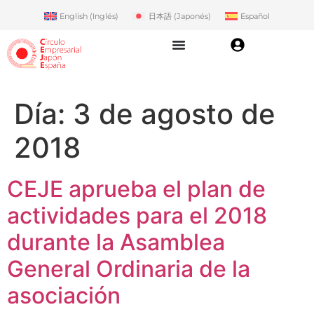
English
(
Inglés
)
日本語
(
Japonés
)
Español
Día:
3 de agosto de
2018
CEJE aprueba el plan de
actividades para el 2018
durante la Asamblea
General Ordinaria de la
asociación