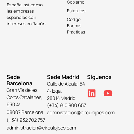
Gobierno
España, así como
Estatutos
las empresas
españolas con
Código
intereses en Japón
Buenas
Prácticas
Sede
Sede Madrid
Síguenos
Barcelona
Calle de Alcalá, 54
Gran Vía de les
4º Izqa.
Corts Catalanes,
28014 Madrid
630 4º
(+34) 910 800 657
08007 Barcelona
administacion@circulojpes.com
(+34) 932 702 757
administracion@circulojpes.com