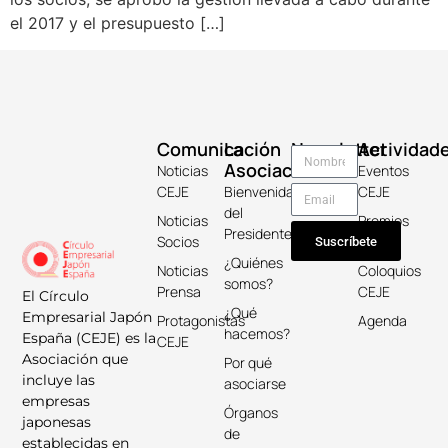
el 2017 y el presupuesto […]
Comunicación
La
Newsletter
Actividad
Asociación
Noticias
Eventos
CEJE
Bienvenida
CEJE
del
Noticias
Premios
Presidente
Socios
Keicho
Suscríbete
¿Quiénes
Noticias
Coloquios
somos?
Prensa
CEJE
El Círculo
¿Qué
Empresarial Japón
Protagonistas
Agenda
hacemos?
España (CEJE) es la
CEJE
Asociación que
Por qué
incluye las
asociarse
empresas
Órganos
japonesas
de
establecidas en